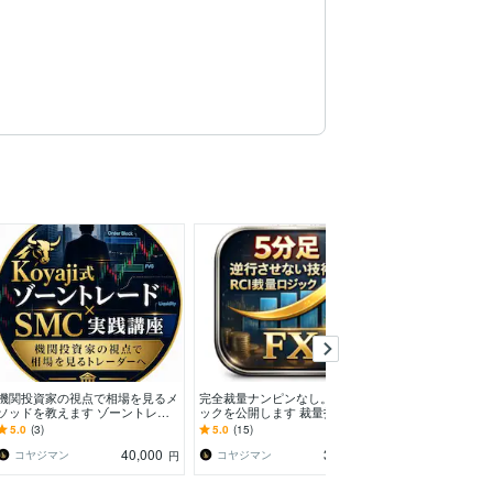
機関投資家の視点で相場を見るメ
完全裁量ナンピンなし。RCIロジ
MT4版 専業ト
ソッドを教えます ゾーントレー
ックを公開します 裁量技術を向
ド手法お伝えし
ド×SMC分析講座
上させたい方へ、RCIを使ったロ
ダーが長年使っ
5.0
(3)
5.0
(15)
4.9
(196)
ジックです。
40,000
35,000
コヤジマン
コヤジマン
ほうきぼし
円
円