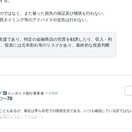


のではなく、また被った損失の保証及び補填も行わない。

買タイミング等のアドバイスや忠告は行わない。
支援であり、特定の金融商品の売買を勧誘したり、収入・利
ん。投資には元本割れ等のリスクがあり、最終的な投資判断
インボイス発行事業者
未登録
70
ワー
こともあるが、最近は専ら自宅での隠居生活である。いつも確認している訳ではな
を送付しておいてください。