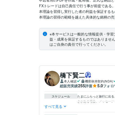
FXトレードは自己責任で行う事が前提である。
本理論を習得し実行した者の利益を保証するも
本理論の習得の範疇を越えた具体的な銘柄の売
※本サービスは一般的な情報提供・学習
益・成果を保証するものではありませ
はご自身の責任で行ってください。
橋下賢二
本人確認
機密保持契約(NDA)
255
5.0
総販売実績
評価
フォロ
スケジュール
たまにふらっと旅行に出る
きがある場合、メッセージ
すべて見る