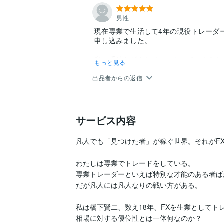
男性
現在専業で生活して4年の現役トレーダ
申し込みました。
私の手法もダウがペースなので、あらか
もっと見る
ここまでやれるのかと…
出品者からの返信
サービス内容
凡人でも「見つけた者」が稼ぐ世界。それがFX
わたしは専業でトレードをしている。

専業トレーダーといえば特別な才能のある者ば
だが凡人には凡人なりの戦い方がある。

私は橋下賢二、数え18年、FXを生業としてト
相場に対する優位性とは一体何なのか？
