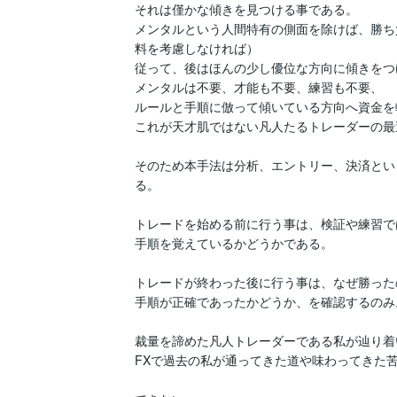
それは僅かな傾きを見つける事である。

メンタルという人間特有の側面を除けば、勝ち
料を考慮しなければ）

従って、後はほんの少し優位な方向に傾きをつ
メンタルは不要、才能も不要、練習も不要、

ルールと手順に倣って傾いている方向へ資金を
これが天才肌ではない凡人たるトレーダーの最
そのため本手法は分析、エントリー、決済とい
る。

トレードを始める前に行う事は、検証や練習で
手順を覚えているかどうかである。

トレードが終わった後に行う事は、なぜ勝った
手順が正確であったかどうか、を確認するのみ。
裁量を諦めた凡人トレーダーである私が辿り着
FXで過去の私が通ってきた道や味わってきた苦