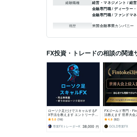
経営・マネジメント / 経営
経験職種
金融専門職 / ディーラー
金融専門職 / ファンドマ
米国金融事業カンパニー
職歴
FX投資・トレードの相談の関連
ローソク足だけでスキャルするF
FXゴールド専門・Fint
X手法を教えます エントリーチャ
法教えます 世界大会
ンスが多く、短い時間で完結する
もシンプルで実績の
5.0
(16)
4.9
(92)
FX手法
38,000
専業FXトレーダーK
GOLD専業FX
円