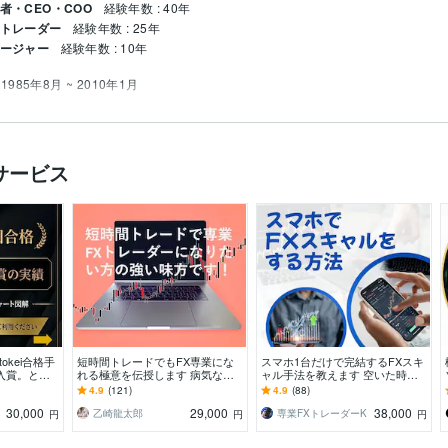
者・CEO・COO
経験年数 : 40年
・トレーダー
経験年数 : 25年
ネージャー
経験年数 : 10年
1985年8月 ~ 2010年1月
サービス
okei合格手
短時間トレードでもFX専業にな
スマホ1台だけで完結するFXスキ
入賞。とて
れる極意を伝授します 病気など
ャル手法を教えます 空いた時間
ある手法です
の諸事情で早期にFX収入を確保
にスマホだけでトレードできる無
4.9
(121)
4.9
(88)
したい方にも最適です!
裁量FXスキャル手法
30,000
29,000
38,000
乙崎龍太郎
専業FXトレーダーK
円
円
円