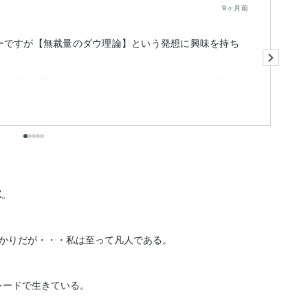
9ヶ月前
ーですが【無裁量のダウ理論】という発想に興味を持ち
評
〇
い
たの事は理解しているつもりでしたが、やろうと思えば
載
も
出
。

かりだが・・・私は至って凡人である。

レードで生きている。
