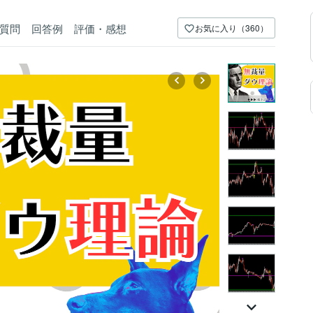
質問
回答例
評価・感想
お気に入り（360）