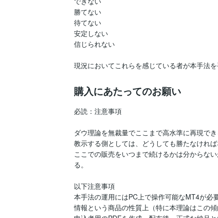
できない

勝てない

待てない

安定しない

信じられない

現況においてこれらを感じている者が本手法を
購入にあたってのお願い
必読：注意事項

ダウ理論を無裁量でここまで高水準に再現でき
教示する側としては、どうしても勝たなければ
ここでの販売をいつまで続けるかは分からない
る。

以下注意事項

本手法の運用にはPC上で操作可能なMT4が必要
情報という商品の性質上（特に本理論はこの傾
申込者用のPDFを作成・配布後、正式な納品と