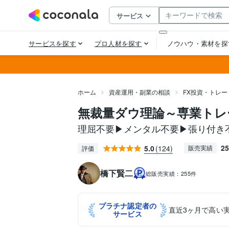
ホーム
資産運用・副業の相談
FX投資・トレー
無裁量ダウ理論～専業トレ
理屈不要▶メンタル不要▶張り付き
25
5.0
(124)
販売実績
評価
橋下賢二
総販売実績：
255件
プラチナ認定者の
直近3ヶ月で高い
サービス