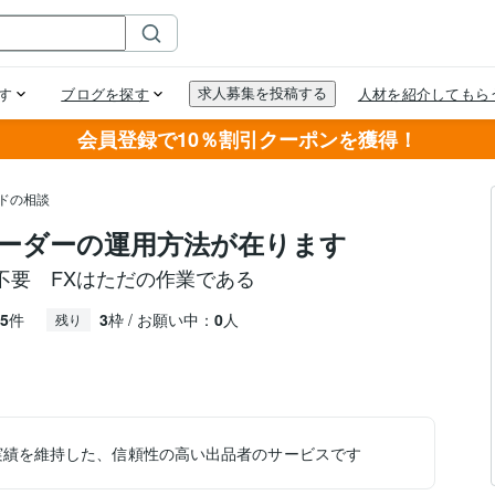
会員登録で10％割引クーポンを獲得！
ドの相談
ーダーの運用方法が在ります
不要 FXはただの作業である
5
件
3
枠 / お願い中：
0
人
残り
実績を維持した、信頼性の高い出品者のサービスです