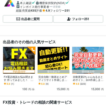
本人確認
機密保持契約(NDA)
インボイス発行事業者
未登録
総販売実績
435
評価
4.9
フォロワー
251
出品者に質問
フォロー
251
出品者のその他の人気サービス
予約受付中
受付休止中
受付休止中
FX電話相談お悩み聞きま
完全自動！動画まとめア
自動更新2ちゃんねるまと
す 作ってみました！ FX
フィリサイト作成します
めサイト、2ch作成します
電話相談お悩み聞きます
初心者OK！安心な無料設
完全自動更新 アフィリ
5.0
(1)
5.0
(4)
4.9
(223)
置サポートあり
エイトサイト！！
100
15,000
15,000
円
/分
円
円
FX投資・トレードの相談の関連サービス