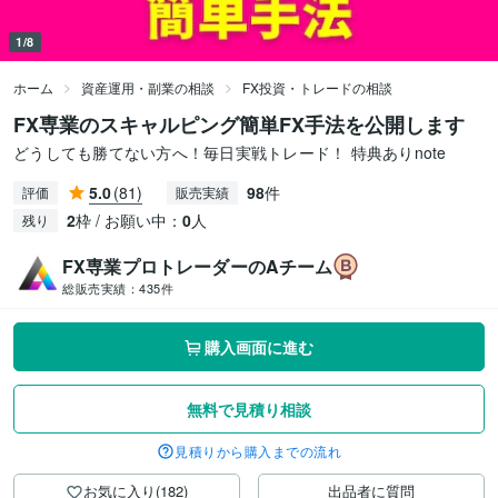
1/8
ホーム
資産運用・副業の相談
FX投資・トレードの相談
FX専業のスキャルピング簡単FX手法を公開します
どうしても勝てない方へ！毎日実戦トレード！ 特典ありnote
5.0
(81)
98
件
評価
販売実績
2
枠 / お願い中：
0
人
残り
FX専業プロトレーダーのAチーム
総販売実績：
435件
購入画面に進む
無料で見積り相談
見積りから購入までの流れ
お気に入り(182)
出品者に質問