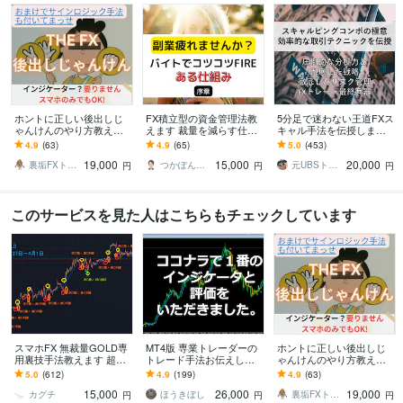
ホントに正しい後出しじ
FX積立型の資金管理法教
5分足で迷わない王道FXス
ゃんけんのやり方教えま
えます 裁量を減らす仕組
キャル手法を伝授します
す 本来FXのエントリーは
み型運用の基礎設計
エントリー・利確・損切
4.9
(63)
4.9
(65)
5.0
(453)
これでいいんです！オマ
りで迷わないスキャルの
19,000
15,000
20,000
ケ付き！！
型
裏垢FXトレーダーおすげ
つかぽん｜脱サラ＠子育てパパ
元UBSトレーダー
円
円
円
このサービスを見た人はこちらもチェックしています
スマホFX 無裁量GOLD専
MT4版 専業トレーダーの
ホントに正しい後出しじ
用裏技手法教えます 超人
トレード手法お伝えしま
ゃんけんのやり方教えま
気手法が5年目突入神セー
す 専業トレーダーが長年
す 本来FXのエントリーは
5.0
(612)
4.9
(199)
4.9
(63)
ル→残り1名
使ってきた手法です。
これでいいんです！オマ
15,000
26,000
19,000
ケ付き！！
カグチ
ほうきぼし
裏垢FXトレーダーおすげ
円
円
円