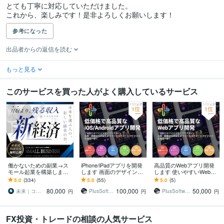
とても丁寧に対応していただけました。

これから、楽しみです！是非よろしくお願いします！
参考になった
出品者からの返信を読む
もっと見る
このサービスを買った人がよく購入しているサービス
働かないための副業→ス
iPhone/iPadアプリを開発
高品質のWebアプリ開発
モール起業を構築します
します 画面のデザインか
します 使いやすいWebア
初心者から個別伴走｜長
ら、AppStoreへの公開ま
プリを低価格で
5.0
(334)
5.0
(55)
5.0
(5)
期で回るビジネスづくり
で、低価格で！
80,000
100,000
50,000
と実務AIスキル
未来｜コンテンツ起業ラボ
PlusSoftware
PlusSoftware
円
円
円
FX投資・トレードの相談の人気サービス