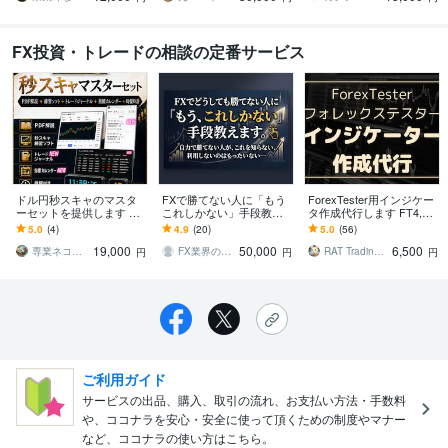
FX投資・トレードの相談の定番サービス
ドル円秒スキャのマスタ
FXで勝てない人に「もう
ForexTester用インジケー
ーセットを提供します PD
これしかない」手段教え
タ作成代行します FT4,FT
Fと練習ソフトで勝ち方の
ます 自力で勝てない人が
5,FT6に対応可能
5.0
(4)
4.9
(20)
5.0
(56)
基本をマスターしてくだ
これを知らない、利用し
19,000
50,000
6,500
さい！
ないのはもったいない
専業ネコ科トレーダー
FX業界の「内幕」を伝える人
RAT Trading Systems
円
円
円
ご利用ガイド
サービスの出品、購入、取引の流れ、お支払い方法・手数料
や、ココナラを安心・安全に使って頂くための制度やマナー
など、ココナラの使い方はこちら。