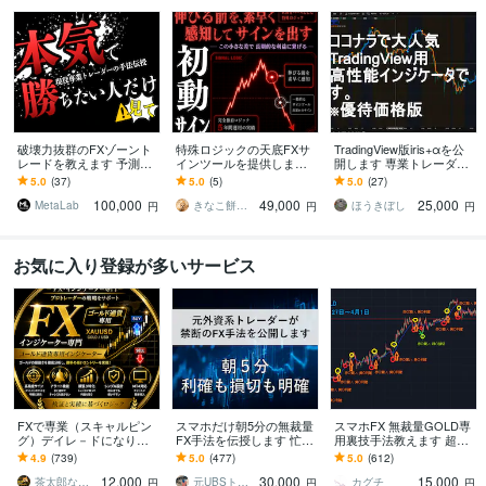
破壊力抜群のFXゾーント
特殊ロジックの天底FXサ
TradingView版iris+αを公
レードを教えます 予測は
インツールを提供します 1
開します 専業トレーダー
必要ない。一度身につけ
分足で1日20回以上のシグ
が使ってきた手法をTradin
5.0
(37)
5.0
(5)
5.0
(27)
たら一生物の投機スキ
ナル！特殊ロジック搭
gViewで！
100,000
49,000
25,000
ル。
載！
MetaLab
きなこ餅トレーダー
ほうきぼし
円
円
円
お気に入り登録が多いサービス
FXで専業（スキャルピン
スマホだけ朝5分の無裁量
スマホFX 無裁量GOLD専
グ）デイレ－ドになりま
FX手法を伝授します 忙し
用裏技手法教えます 超人
す ゴ－ルド通貨 期間限
い朝でも迷わない。利確
気手法が5年目突入神セー
4.9
(739)
5.0
(477)
5.0
(612)
定価格 12000円
損切まで決めた固定ルー
ル→残り1名
12,000
30,000
15,000
ル
茶太郎なのだ
元UBSトレーダー
カグチ
円
円
円