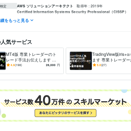
AWS ソリューションアーキテクト
取得年 : 2019年
検定
Certified Information Systems Security Professional（CISSP）
22年
実績をもっと見る
資産運用・副業の相談
FXトレード経験10年以上あります。
金融シ
分野
FX
仮想通貨
専業
為替事業会社
証券
の人気サービス
MT4版 専業トレーダーのト
TradingView版iri
レード手法お伝えします 専
ます 専業トレーダー
業トレーダーが長年使ってき
てきた手法をTrading
4.9
(198)
26,000
円
5.0
(27)
た手法です。
で！