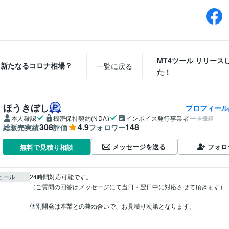
MT4ツール リリース
新たなるコロナ相場？
一覧に戻る
た！
ほうきぼし
プロフィール
本人確認
機密保持契約(NDA)
インボイス発行事業者
未登録
308
4.9
148
総販売実績
評価
フォロワー
メッセージを送る
フォロ
無料で見積り相談
ュール
24時間対応可能です。

（ご質問の回答はメッセージにて当日・翌日中に対応させて頂きます）

個別開発は本業との兼ね合いで、お見積り次第となります。
