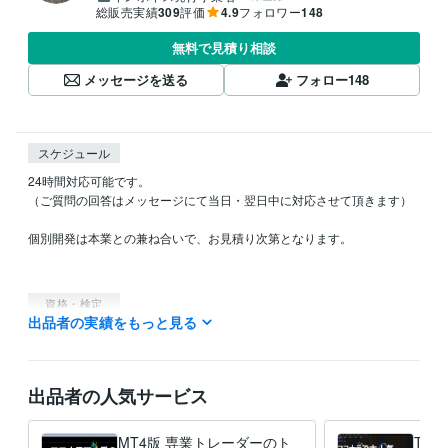
総販売実績
309
評価
4.9
フォロワー
148
無料で見積り相談
メッセージを送る
フォロー
148
スケジュール
24時間対応可能です。

（ご質問の回答はメッセージにて当日・翌日中に対応させて頂きます）

個別開発は本業との兼ね合いで、お見積り次第となります。

資格・検定
出品者の実績をもっと見る
AWS ソリューションアーキテクト
取得年 : 2019年
Certified Information Systems Security Professional（CISSP）
取得年 : 2022年
出品者の人気サービス
得意分野
資産運用・副業の相談
FXトレード経験10年以上あります。
金融シ
ステム開発
MT4版 専業トレーダーのト
Trad