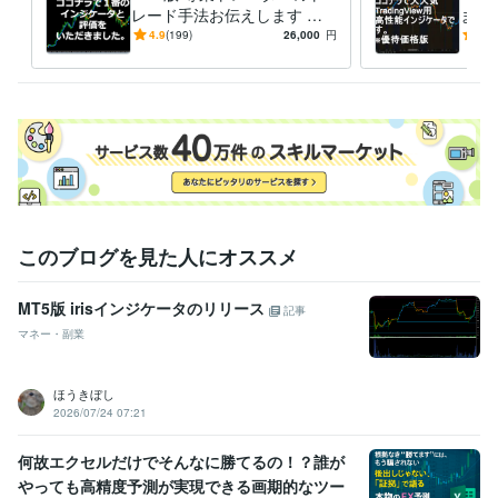
FX
仮想通貨
専業
為替事業会社
証券
レード手法お伝えします 専
ます
業トレーダーが長年使ってき
てきた
4.9
(199)
26,000
円
5.0
た手法です。
で！
このブログを見た人にオススメ
MT5版 irisインジケータのリリース
記事
マネー・副業
ほうきぼし
2026/07/24 07:21
何故エクセルだけでそんなに勝てるの！？誰が
やっても高精度予測が実現できる画期的なツー