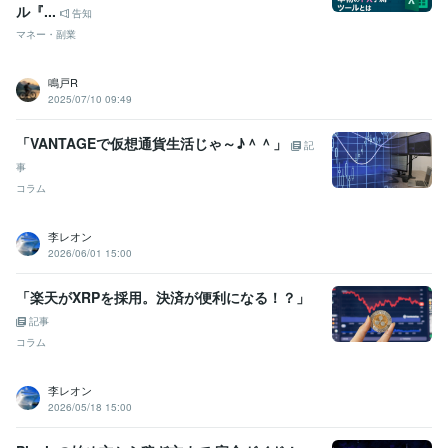
ル『...
告知
マネー・副業
鳴戸R
2025/07/10 09:49
「VANTAGEで仮想通貨生活じゃ～♪＾＾」
記
事
コラム
李レオン
2026/06/01 15:00
「楽天がXRPを採用。決済が便利になる！？」
記事
コラム
李レオン
2026/05/18 15:00