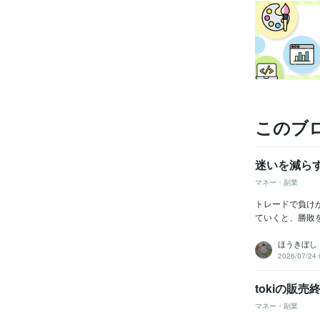
このブ
迷いを減ら
マネー・副業
トレードで負け
ていくと、勝敗
ほうきぼし
2026/07/24 
tokiの販売
マネー・副業