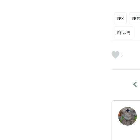
#FX
#BT
#ドル円
5