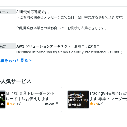
ュール
24時間対応可能です。

（ご質問の回答はメッセージにて当日・翌日中に対応させて頂きます）

個別開発は本業との兼ね合いで、お見積り次第となります。

AWS ソリューションアーキテクト
取得年 : 2019年
検定
Certified Information Systems Security Professional（CISSP）
22年
実績をもっと見る
資産運用・副業の相談
FXトレード経験10年以上あります。
金融シ
分野
FX
仮想通貨
専業
為替事業会社
証券
の人気サービス
MT4版 専業トレーダーのト
TradingView版iri
レード手法お伝えします 専
ます 専業トレーダー
業トレーダーが長年使ってき
てきた手法をTrading
4.9
(199)
26,000
円
5.0
(27)
た手法です。
で！