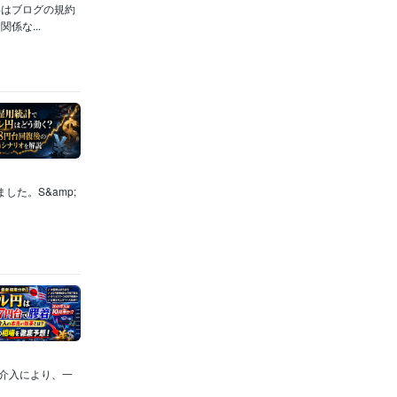
いはブログの規約
係な...
た。S&amp;
介入により、一