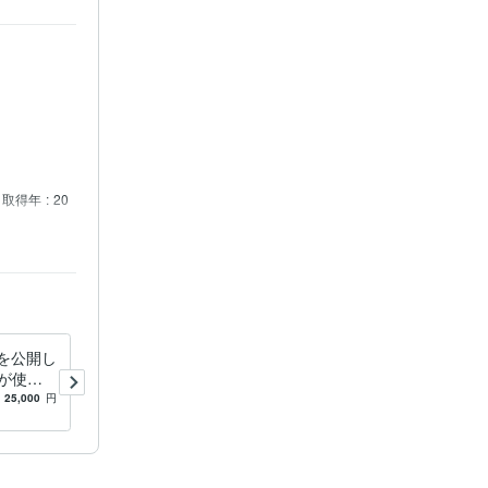
取得年 : 20
ステム開発
s+αを公開し
MT5版 専業トレーダーの手
が使っ
法をお伝えします MT4で好
View
評インジケータのMT5版で
25,000
円
5.0
(3)
24,000
円
す！