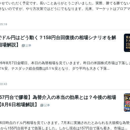
させていただく予定です。長いことありがとうございました。実際、勝てる勝てな
けないのですが、やり方次第ではどうにでもなります。元来、マーケットはプロアマ関
05:19
でドル円はどう動く？158円台回復後の相場シナリオを解
相場解説】
記事
26年8月7日金曜日、本日の為替相場を見ていきます。昨日の米国株式市場は下落しまし
0.2％安、ナスダック総合指数は0.1％安となり、ダウ平均も大きく下落...
00:43
157円台で膠着】為替介入の本当の効果とは？今後の相場
【8月6日相場解説】
記事
月6日時点のドル円相場を見ていきます。7月末に実施されたとみられる大規模な為替
半から155円台前半まで急落しました。しかし現在は157円台で落ち着き、市場は...