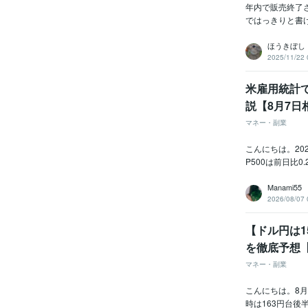
年内で販売終了
ではっきりと書
ほうきぼし
2025/11/22 
米雇用統計
説【8月7日
マネー・副業
こんにちは。20
P500は前日比
Manami55
2026/08/07 
【ドル円は
を徹底予想
マネー・副業
こんにちは。8
時は163円台後