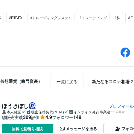
C
#BTCFX
#トレーディングシステム
#トレーディング
#株
#
仮想通貨（暗号資産）
一覧に戻る
新たなるコロナ相場？
ほうきぼし
プロフィール
本人確認
機密保持契約(NDA)
インボイス発行事業者
未登録
309
4.9
148
総販売実績
評価
フォロワー
メッセージを送る
フォロ
無料で見積り相談