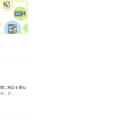
実際に検証を重ね
。ど...