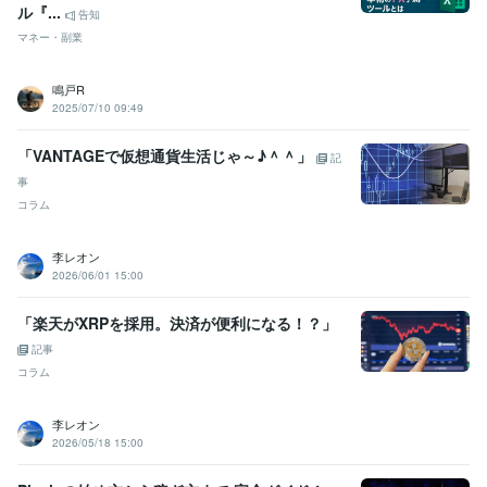
ル『...
告知
マネー・副業
鳴戸R
2025/07/10 09:49
「VANTAGEで仮想通貨生活じゃ～♪＾＾」
記
事
コラム
李レオン
2026/06/01 15:00
「楽天がXRPを採用。決済が便利になる！？」
記事
コラム
李レオン
2026/05/18 15:00