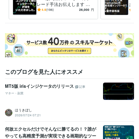
FX
仮想通貨
専業
為替事業会社
証券
レード手法お伝えします 専
ます
業トレーダーが長年使ってき
てきた
4.9
(196)
26,000
円
5.0
た手法です。
で！
このブログを見た人にオススメ
MT5版 irisインジケータのリリース
記事
マネー・副業
ほうきぼし
2026/07/24 07:21
何故エクセルだけでそんなに勝てるの！？誰が
やっても高精度予測が実現できる画期的なツー