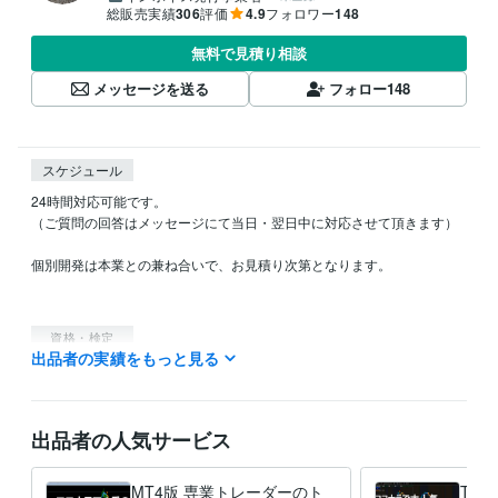
総販売実績
306
評価
4.9
フォロワー
148
無料で見積り相談
メッセージを送る
フォロー
148
スケジュール
24時間対応可能です。

（ご質問の回答はメッセージにて当日・翌日中に対応させて頂きます）

個別開発は本業との兼ね合いで、お見積り次第となります。

資格・検定
出品者の実績をもっと見る
AWS ソリューションアーキテクト
取得年 : 2019年
Certified Information Systems Security Professional（CISSP）
取得年 : 2022年
出品者の人気サービス
得意分野
資産運用・副業の相談
FXトレード経験10年以上あります。
金融シ
ステム開発
MT4版 専業トレーダーのト
Trad