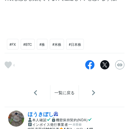
#FX
#BTC
#株
#米株
#日本株
4
一覧に戻る
ほうきぼし
本人確認
機密保持契約(NDA)
インボイス発行事業者
未登録
総販売実績
308
評価
4.9
フォロワー
148