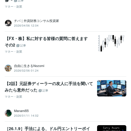
記事
マネー・副業
チバ｜外資財務コンサル投資家
2026/04/06 12:04
【FX・株】私に対する皆様の質問に答えます
その2
記事
マネー・副業
自由に生きるNozomi
2026/02/06 01:24
【2話】元証券ディーラーの友人に手法を聞いて
みたら意外だった
記事
マネー・副業
Manami55
2026/01/11 14:02
［26.1.9］手法による、ドル円エントリーポイ