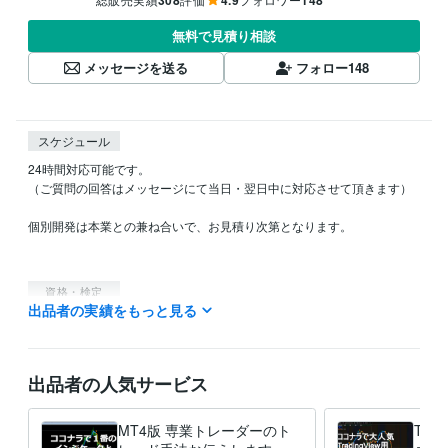
無料で見積り相談
メッセージを送る
フォロー
148
スケジュール
24時間対応可能です。

（ご質問の回答はメッセージにて当日・翌日中に対応させて頂きます）

個別開発は本業との兼ね合いで、お見積り次第となります。

資格・検定
出品者の実績をもっと見る
AWS ソリューションアーキテクト
取得年 : 2019年
Certified Information Systems Security Professional（CISSP）
取得年 : 2022年
出品者の人気サービス
得意分野
資産運用・副業の相談
FXトレード経験10年以上あります。
金融シ
ステム開発
MT4版 専業トレーダーのト
Trad
FX
仮想通貨
専業
為替事業会社
証券