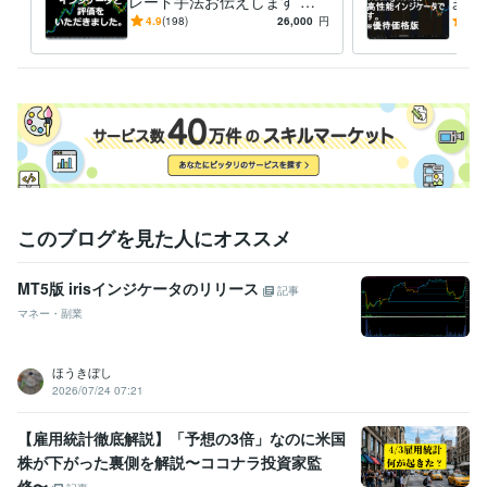
レード手法お伝えします 専
ます
業トレーダーが長年使ってき
てきた
4.9
(198)
26,000
円
5.0
た手法です。
で！
このブログを見た人にオススメ
MT5版 irisインジケータのリリース
記事
マネー・副業
ほうきぼし
2026/07/24 07:21
【雇用統計徹底解説】「予想の3倍」なのに米国
株が下がった裏側を解説〜ココナラ投資家監
修〜