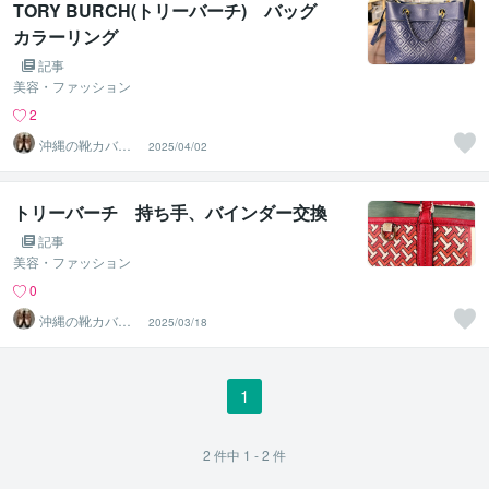
TORY BURCH(トリーバーチ) バッグ
カラーリング
記事
美容・ファッション
2
沖縄の靴カバン
2025/04/02
修理店【NAMEL
ESS】
トリーバーチ 持ち手、バインダー交換
記事
美容・ファッション
0
沖縄の靴カバン
2025/03/18
修理店【NAMEL
ESS】
1
2
件中
1 - 2
件