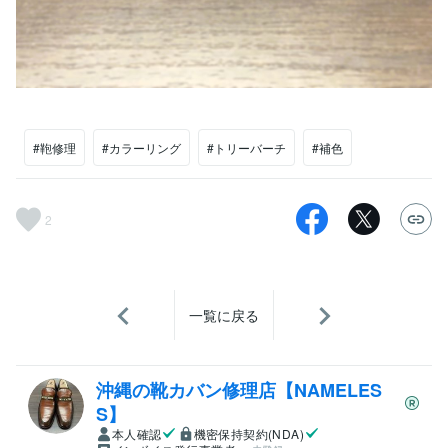
#鞄修理
#カラーリング
#トリーバーチ
#補色
2
一覧に戻る
沖縄の靴カバン修理店【NAMELES
S】
本人確認
機密保持契約(NDA)