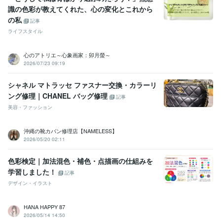
識の色彩が教えてくれた、心の変化とこれから
の私
記事
ライフスタイル
心のアトリエ～心象画家：卯月螢～
2026/07/23 09:19
シャネル マトラッセ ファスナー交換・カラーリ
ング修理｜CHANEL バッグ修理
記事
美容・ファッション
沖縄の靴カバン修理店【NAMELESS】
2026/05/20 02:11
色彩検定｜加法混色・補色・点描画の仕組みを
学習しました！
記事
デザイン・イラスト
HANA HAPPY 87
2026/05/14 14:50