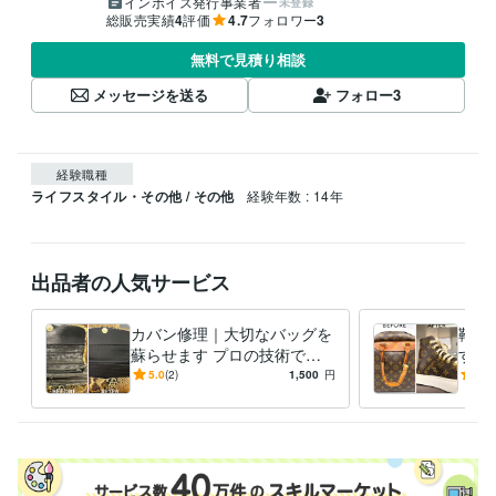
インボイス発行事業者
未登録
総販売実績
4
評価
4.7
フォロワー
3
無料で見積り相談
メッセージを送る
フォロー
3
経験職種
ライフスタイル・その他 / その他
経験年数 : 14年
出品者の人気サービス
カバン修理｜大切なバッグを
靴修
蘇らせます プロの技術で大
す 
切なバッグを丁寧に修理しま
ルソ
5.0
(2)
1,500
円
4.5
す