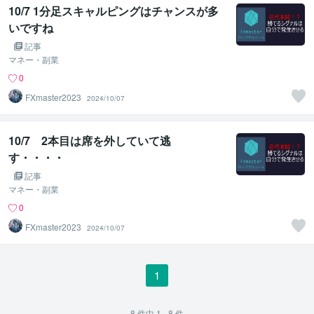
10/7 1分足スキャルピングはチャンスが多
いですね
記事
マネー・副業
0
FXmaster2023
2024/10/07
10/7 2本目は席を外していて逃
す・・・・
記事
マネー・副業
0
FXmaster2023
2024/10/07
1
8
件中
1 - 8
件