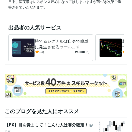
日中、深夜帯はレスポンス遅めになってはしまいますが気づき次第ご返
答させていただきます。
出品者の人気サービス
勝てるシグナルは自身で簡単
最新
に発生させるツールます 前
ール
代未聞？勝てるシグナルを簡
リー
-
(4)
25,000
円
5.0
単にご自身で発生させるFX
ック
ツール
このブログを見た人にオススメ
【FX】目を覚まして！こんな人は養分確定！
記事