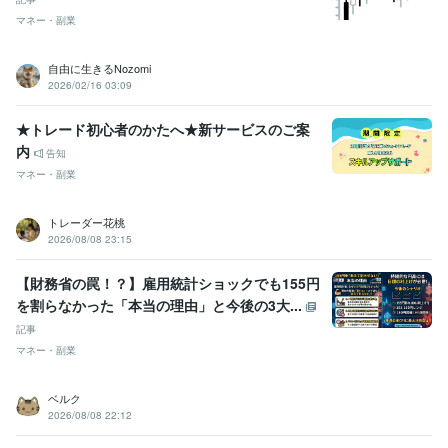
マネー・副業
自由に生きるNozomi
2026/02/16 03:09
★トレード初心者のかたへ★新サービスのご案
内
告知
マネー・副業
トレーダー花桃
2026/08/08 23:15
​【財務省の罠！？】雇用統計ショックでも155円
を割らなかった「本当の理由」と今後の3大...
記事
マネー・副業
ベルク
2026/08/08 22:12