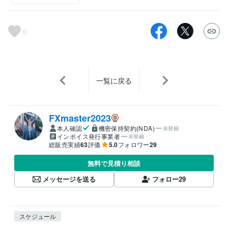
0
一覧に戻る
FXmaster2023
本人確認
機密保持契約(NDA)
未登録
インボイス発行事業者
未登録
総販売実績
63
評価
5.0
フォロワー
29
無料で見積り相談
メッセージを送る
フォロー
29
スケジュール