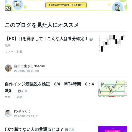
このブログを見た人にオススメ
【FX】目を覚まして！こんな人は養分確定！
記事
マネー・副業
自由に生きるNozomi
2026/02/16 03:09
自作インジ最強説を検証 8/4 MT4時間 8：4
0頃
記事
マネー・副業
FXそらりく
2026/08/05 01:11
FXで勝てない人の共通点とは？
記事