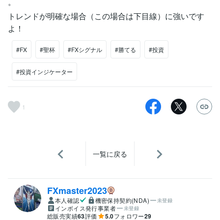
。
トレンドが明確な場合（この場合は下目線）に強いです
よ！
#FX
#聖杯
#FXシグナル
#勝てる
#投資
#投資インジケーター
1
一覧に戻る
FXmaster2023
本人確認
機密保持契約(NDA)
未登録
インボイス発行事業者
未登録
総販売実績
63
評価
5.0
フォロワー
29