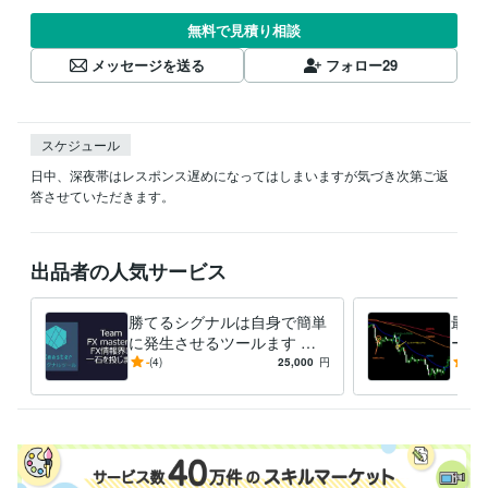
無料で見積り相談
メッセージを送る
フォロー
29
スケジュール
日中、深夜帯はレスポンス遅めになってはしまいますが気づき次第ご返
答させていただきます。
出品者の人気サービス
勝てるシグナルは自身で簡単
最新
に発生させるツールます 前
ール
代未聞？勝てるシグナルを簡
リー
-
(4)
25,000
円
5.0
単にご自身で発生させるFX
ック
ツール