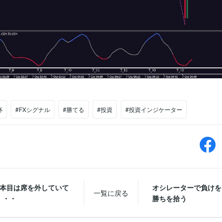
杯
#FXシグナル
#勝てる
#投資
#投資インジケーター
 2本目は席を外していて
オシレーターで負けを
一覧に戻る
・・・
勝ちを拾う