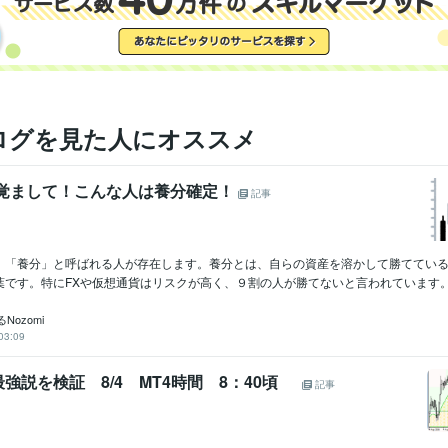
ログを見た人にオススメ
を覚まして！こんな人は養分確定！
記事
、「養分」と呼ばれる人が存在します。養分とは、自らの資産を溶かして勝ててい
です。特にFXや仮想通貨はリスクが高く、９割の人が勝てないと言われています。そ
Nozomi
03:09
強説を検証 8/4 MT4時間 8：40頃
記事