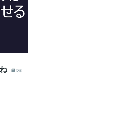
すね
記事