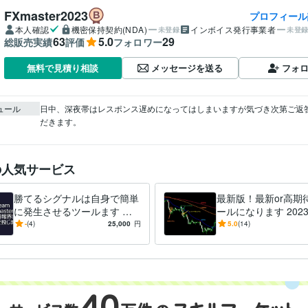
FXmaster2023
プロフィール
本人確認
機密保持契約(NDA)
インボイス発行事業者
未登録
未登
63
5.0
29
総販売実績
評価
フォロワー
メッセージを送る
フォ
無料で見積り相談
ュール
日中、深夜帯はレスポンス遅めになってはしまいますが気づき次第ご返
だきます。
の人気サービス
勝てるシグナルは自身で簡単
最新版！最新or高期
に発生させるツールます 前
ールになります 202
代未聞？勝てるシグナルを簡
リースしたツールと
-
(4)
25,000
円
5.0
(14)
単にご自身で発生させるFX
ックの最新版です
ツール