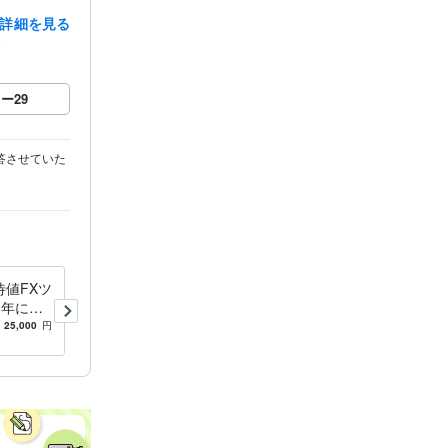
詳細を見る
録
ロー
29
答させていた
待値FXツ
リピーター様専用購入ページ
3年にリ
になります 2024年版最新のF
は別ロジ
Xツールのご提供になりま
25,000
円
-
(3)
22,000
円
す。