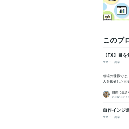
このブ
【FX】目
マネー・副業
相場の世界では
人を揶揄した言葉
自由に生きる
2026/02/16 
自作インジ最
マネー・副業