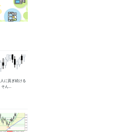
る人に貢ぎ続ける
ん...