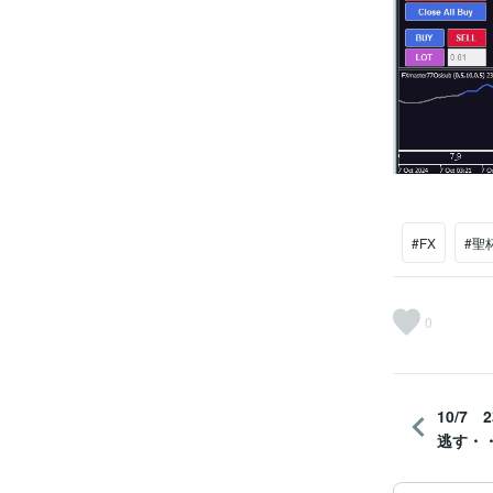
#FX
#聖
0
10/7
逃す・