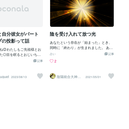
と自分彼女がパート
陰を受け入れて放つ光
プの投影って話
あなたという存在が「始まった」とき、
同時に「終わり」が生まれました。 あな
ね😊わたしもご先祖様とお
たが何かを「美しい」と思ったとき、 同
た◎目を瞑るとおじいちゃ
占い
記事
時に「醜い」ものも頭の中に生まれまし
ゃんの顔が秒で浮かび、待
2
記事
た。 もし世界に「男性」がいなければ、
われました🙃いつも見守っ
自分が「女性」だとはわからない。 「善-
がとう💖と伝えて、これか
悪」「強-弱」「左脳-右脳」 「勝-負」
援してもらえるようお願い
ouquet
陰陽統合大神術
2023/08/13
2021/05/01
「高-低」「出逢い-別れ」… それらは
師 葉月
😀✨潜在意識を学び初めて
別々のものではなく、 すべてワンセット
るyoutubeチャンネルが
であり、 互いに支えあっている。 凍える
が最近しきりに言ってるこ
寒さを経験した人は、 日差しの暖かさを
彼氏と彼女がバランスよ
知っていて 病気を経験した人は、 健康へ
れば、現実がうまくいかな
の感謝を知っていて 飢えを経験した人
です！！！まじでそう。こ
は、 一膳のご飯の美味しさを知っていて
う。笑ただそのバランスっ
孤独を経験した人は、 絆の大切さを知っ
しい😂笑わたしは最近自分
ていて 絶望を経験した者は、 希望のあり
ラで自分彼氏に厳しすぎて
がたみをよく知っている。 光が美しく輝
気づきました😅つまり女性