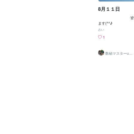
この方はとんでもなく
8月１１日
だろう、ということを
ごく一生懸命に動いて
皆様おはよ
ゃんとコミュニケーシ
ます(^^♪ ８
きっとすごく助けてく
日は「３３」愛
ることを必要としても
占い
い、と思ったのです。
1
そして今日は
愛が足りなかったんだ
マスターナンバー「１
した。 最近よく思う
（神聖な数字。
ニケーションをとらず
数秘マスターura
を示す数字と言わ
ra
が分かるというのだろ
して、今日は分かりや
を過去の自分に伝えた
実と見えない世界
とても強かったから、
す日。今日1日をワク
ない部分を感じると避
ませんか(
相手のことを知ろう・
８ 豊かさ
勢は皆無なのに、分か
１１ サイ
する気持ちだけは強か
感・神秘 「８」は物
ごく反省しました。き
世界「１１」はスピリ
何か大きな「協力・ギ
性）見えない世界で認
前には、こなさなけれ
多くいらっし
（意識を変えて精神的
（私のクライアントさ
いけない課題）みたい
で） 共通してい
ろうなと思いま
（業）に関連したナン
が。１１は人生の目的