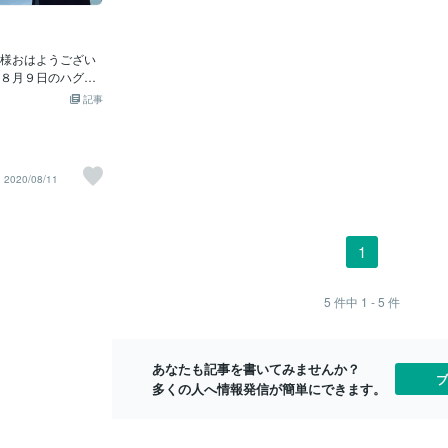
可欠な存在でした。一見この度の毒母に
私を助けてくれる
性過多の状態
よる警察通報沙汰強制入院トラブルは、
感じたのです。 す
く考えてみる
闇ではなく光の事象でした。５次元以上
くれる人。 深くち
る旦那さんに
うござい
の高次元では分離ではなく統合意識なの
ョンをとったら、
まだ足りない
月９日のハグの
で、光と闇は一体この２つはまったく同
れるし、私にでき
奥さんが言う
の日でした♡
じものそのため毒母による１１０番通報
くれるかもしれな
記事
ですよねぇそ
強制入院生活は、「私」の内側の負の感
 きっと当時は私の
ｗわたし、そ
8月11日
情解放に最も適した完璧すぎる光に向か
ろうな、と思いま
ぇ。。自分彼
１・２２・３３」
う為の舞台だったのです！！ハイヤーセ
のです。 深くコミュ
んかな。。。
高いエネルギー
ルフは、その者のエネルギー振動数を上
して相手の一体何
な。。。自信
2020/08/11
れています） そ
げる為にあえて二元性の両極の振動数の
う？って。（それ
態だから物足
すく目に見える現
低い側の極世間一般的には通常、闇と取
い） 昔は防衛心が
が周りにきた
の統合 が動きだ
れる側の一方の極に私たちを導きます。
ちょっとでも合わ
がきてました
ワクして観察してみ
それはそのステージで負の感情エネルギ
けていたけれど、
た！！！！
1
#^^#)
ーを解放してエネルギー振動数を上げて
分かろうとする姿
た😀自分彼
・無限・力
MAXまで高めていきそこからさらに次の
ってほしいと期待
と彼女をラブラ
キック・直
ステージに移行するためです。そのプロ
ったことを思いす
まだまだいっ
5
件中
1 - 5
件
質（豊かさ）見える
セスによってその者の魂の目的宇宙の計
っとこんな風に、
😘💕笑こ
チュアル（精神
画実現にまで共にするのです。母と同居
フト」を受け取る
て、ついでに
識されている方も
する実家よりもむしろ赤の他人と共にす
ばいけない課題
ぱい考えまし
ゃいます。
る入院生活のほうが快適で楽しくてたま
あなたも記事を書いてみませんか？
に成長しなければ
定なので！笑
ブ
んや友人の範囲
りません。何故ならば私と同じよう
多くの人へ情報発信が簡単にできます。
なものがあるのだ
らが楽しみで
る所はカルマ
バーともいいます
や使命に氣づきや