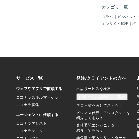
すい数字。メッセージ
カテゴリ一覧
味が含まれているので
や感性、才能を象徴し
コラム
｜
ビジネス・
て８の数字が先に来て
エンタメ・趣味
｜
占
の風潮を見ているとス
ワフワ。オカルト＝怖
が、それって、何から
('◇')ゞってことに
増えていますよ
は・・・豊かさについ
体（集合意識）
取り始めている証。。
は スピリチュ
か・・・でわけて
今は私に沢山のこ
た先生方が長年
「融合ではなく統合の