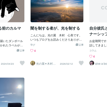
る前のカルマ
闇を制する者が、光を制する
自分彼氏
ナーシッ
こんにちは。光の翼 木村 心美です。
いつもブログをお読みくださりありがと
届いたダンボール
お盆期間です
うございます♪もはや「私」にとってこ
かれたラベルが貼
学び
記事
話してきまし
の度の強制入院は、毒母からの自立でし
陰陽統合の時代」
んとおばあち
4
記事
コラム
かありませんでした。マイナスで一見不
oiです。 随分と
ってたよと言
4
幸に見える事象はプラスであり自身の幸
いる気がするけれ
てくれてあり
せにつながる事象です。何世代にも渡っ
ネコヤマトのヤマ
らのことを応
光の翼✴︎木村心
give a b
2024/04/23
2026/02/12
て負の連鎖を繰り返していた苦しかった
美
白猫も描かれるよ
してきました
母娘のカルマ関係性の解消の突破口で
？ それはさてお
からよく見てい
す。幼い頃から母と辛くても離れたくて
に昔少しだけお世話
あり、その方
も離れられない…汗母親がどんな存在で
のブログを読んで
と自分の中の
あっても生きるためにはしかたなく黙っ
はなんだかこの人と
く、仲良くす
てそこにいるしかない。「私」が愛を学
と思って、特に深
いわけないん
びながらこの世で生き伸びるためにいず
の方の活動にも特
れはまじでそ
れは母から離れて「私」１人で自立する
てしまったので
ていうのが難
ためにこの強烈な毒母の存在は、キツく
の方にお願い事をし
彼女がメンヘ
ても苦しくても無くてはならない必要不
話したら、きっと
たんだ！って