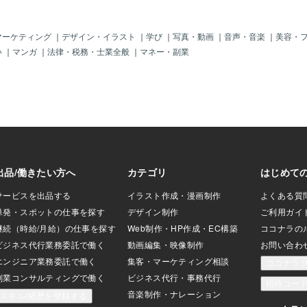
性が高い数字の意
す。何より、芸術
ている数字、そし
マーケティング
｜
デザイン・イラスト
｜
学び
｜
写真・動画
｜
音声・音楽
｜
美容・
います。今の社会
い
｜
マンガ
｜
法律・税務・士業全般
｜
マネー・副業
ピリチュアル＝フ
いのようなのです
の影響でしょうか
気づかれている方々も
ね？ 要
ての認識が社会全
 がバランスを
今までの2極の地球
アルか現実
いませんでした？
とを教えてくれ
口にして いた
時代