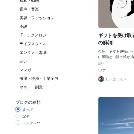
写真・動画
音声・音楽
美容・ファッション
小説
ギフトを受け取
IT・テクノロジー
の解消
ライフスタイル
今朝、ヤマト運輸から
エンタメ・趣味
に黒猫と白猫の絵が描
占い
ってあるのを見て、「
占い
という言葉が浮かんだA
マンガ
7
前から白猫の絵を見て
法律・税務・士業全般
ど、一体いつからクロ
Star Quartz＊ス
タークォーツ
ト運輸さんのラベルに
マネー・副業
うになったのだろう？
き。 今朝、久しぶり
になったことのある方
ブログの種類
いました。 その当時
すべて
私合わないだろうな〜
く関わろうとせず、そ
記事
に惹かれないまま離れ
コンテンツ
す。 でも、ふと、こ
たり、私について深く