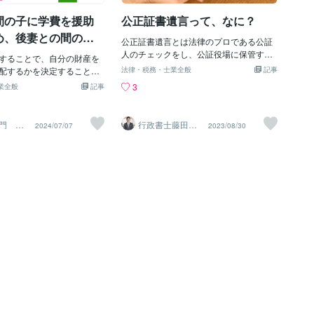
かを決めるだけで十分で
ること」「氏名を記載すること」「押印
間の子に学費を援助
公正証書遺言って、なに？
にどうすればいい？】 ま
をすること」が必要です。 このうち押印
た財産の種類、数量、価値
については、法律上特別な種類の印鑑を
め、後妻との間の子
公正証書遺言とは法律のプロである公証
します。必要であれば、専
指定しているわけではありません。 その
続させる（遺言書）
人のチェックをし、公証役場に保管する
、司法書士、税理士など）
することで、自分の財産を
ため、100均で購入した認印でも法律的
ものをいいます。そのため遺言そのもの
価額を算定してもらうと良
配するかを決定することが
には有効とされています。【実務上の注
法律・税務・士業全般
記事
が無効にならないことや紛失・偽造の危
 そして、新たに見つかった
特に先妻との間の子に学費を
意点：信頼性確保のためには実印がおす
3
業全般
記事
険がないとうメリットがあります。公正
うに分割するか、相続人全
との間の子に多くの財産を
すめ】 法律的には100均の認印でも問題
証書のメリットとは？公正証書遺言のメ
、合意を目指します。遺言
場合など細かく条件を定め
ないとはいえ、実務上は「信頼性」を確
リットは何といっても安全性と確立性に
産についての記載があれ
書を正しく作成することが
保することが非常に重要です。 例えば、
門 ア
行政書士藤田太
2024/07/07
2023/08/30
あります。また法的な強さを持っていま
政書士
郎事務所
考にすると良いでしょう。
この記事では、具体的な手続
自筆証書遺言に100均の認印を使用した
す。・遺言が無効にならない ・遺言を紛
全員が合意できない場合
際の事例を交えて、遺言書
場合、相続人が「これは本当に本人が作
失しない ・偽造を防止できる ・自分で書
所での調停や裁判を検討す
産分配の方法について詳し
成した遺言書なのだろうか？」と疑念を
かなくて良い ・すぐに遺産相続を開始で
ます。 話し合いの結果、分
。 遺言書とは？ 遺言書と
抱く可能性があります。 その結果、遺言
きる公正証書のでデメリットとは？デメ
したら、その内容を文書化
最終の意思を示す書面であ
書の効力そのものが争われてしまうケー
リットもあります。この点は有効な遺言
【遺産分割をやり直す必要
財産分配に関する指示を法
スも少なくありません。 こうしたトラブ
書を作るために避けられないポイントで
も】 遺産全体の価値を大き
るためのものです。 遺言書
ルを防ぐためには、実印を使用すること
もあるます。・手続きに時間がかかる ・
な高額な財産が見つかった
とで、法定相続分に縛られ
をおすすめします。 実印とは、市区町村
手続きに費用がかかる ・公証人や証人に
までの遺産分割協議の内容
続人に多くの財産を分配す
で登録された公的な印鑑であり、本人確
内容を話さなくてはいけない自筆証書遺
があるかもしれません。 ま
す。 法律的背景: 民法第9
認の証明として使うことができます。 ま
言との違い自筆証書遺言は費用がかから
員が遺産相続にのやり直し
言書は自筆証書、公正証書、秘
た、実印とともに印鑑証明書を添付すれ
ず、手軽に作成することができます。た
、これまでの分割を白紙に
れかの方式で作成する必要
ば、その遺言書が確実に本人によって
だし、原則として検認が必要です。自筆
財産も
民法第1022条: 遺言書の効
証書遺言は、字が書けなくても作成可能
死亡時に発生します。 よく
です。以上、公正証書遺言の手続きとそ
先妻との間の子に学費を援助