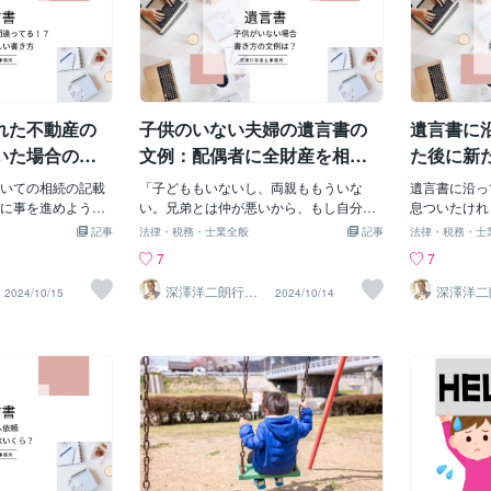
れた不動産の
子供のいない夫婦の遺言書の
遺言書に
いた場合の対
文例：配偶者に全財産を相続
た後に新
させたい場合
た場合ど
いての相続の記載
「子どももいないし、両親ももういな
遺言書に沿っ
に事を進めようと
い。兄弟とは仲が悪いから、もし自分が
息ついたけれ
うためにこのまま
先に逝ってしまったら、全てを妻（夫）
た！これって
記事
法律・税務・士業全般
記事
法律・税務・士
きないと言われて
に相続させたい。」 こんな風に考えてい
方も多いので
7
7
うにすればいいの
る方は少なくないでしょう。 しかし、遺
これはよくあるケ
ね。 そこで今回
言書の作成は法律に関する知識が必要
に遺産分割が
深澤洋二朗行政
深澤洋二
2024/10/15
2024/10/14
書士
書士
った場合の対処方
で、どのように書けばいいのか悩んでし
不動産、ある
ていきます。【地
まう人もいるはずです。 この記事では、
ど、新たな財
い？】 遺言書を作
子供がいない夫婦が、配偶者に全財産を
す。 そこで
続について記載す
相続させたい場合に、どのように遺言書
った新たな相
 しかし、地番が間
を作成すれば良いのか、具体的な文例を
かについてご
記載されていたり
交えて解説します。 【妻にだけ全財産が
分割後に見つ
定できないと判断
いくようにしたい！書き方の文例は？】
い？】 結論
になってしまう可
【遺言書の内容例】「私は、全ての財産
度、全ての遺
地番が違った場合の
を、私の配偶者である〇〇に相続させ
りません。 
る。」 シンプルですが、すべての財産と
てのみ、相続