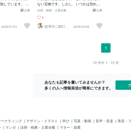
る可能性がありま
加しています。 家
以下のようなものがあります。 代表的な
ない宝物です。しかし、いつかは別れの
し、後妻との
ませたい場合】 遺
と誰もが思う一方
ケース: 先妻が亡くなっている場合: 先妻
時が訪れることも避けられない現実で
させるために
記事
法律・税務・士業全般
記事
なくても、自分で
意見の相違や感情
が亡くなっており、現在の妻が後見人と
す。 子供のいない夫婦にとって、残され
は以下のよう
1
す。しかし、知識
いのが現実です。
して子供の養育を引き継ぐ。 子供が未成
た配偶者の生活を守ることは特に重要な
なケース: 
く書いた遺言書が
で兄弟が揉めない
年である場合: 子供がまだ未成年であり、
課題となります。 遺言書は、あなたの想
先妻との間の
深澤洋二朗行政
2025/01/24
2025/03/08
書士
なってしまうデメ
が一対立が起きて
現在の妻に養育を託すことで安定した生
いを形にし、大切な人を守るための大切
合、その学費
そのため、複雑な内
について説明しま
活を提供する。 家庭の一体性を保つため:
な手段です。 子供がいない場合、法定相
額を設定する
な遺言書の作成を
が揉める主な原
家族全体の一体性を保ち、子供が安心し
続では親や兄弟姉妹が遺産の一部を相続
援: 後妻と
を抑えることがで
が対立する背景に
て成長できる環境を提供する。 実際のケ
することになります。 これにより、残さ
せ、将来の生
1
士ではなく司法書士
ます。 最も多いの
ース: ある男性が、先妻との間に生まれた
れた配偶者の生活に思わぬ支障が生じる
る。 公平な
りも安い費用で遺
不満です。法定相
子供の養育を現在の妻に託すために遺言
可能性があります。 遺言書を作成するこ
援助を行い、
事務所が多い傾向
けるべきか、それ
書を作成しました。先妻はすでに亡くな
とで、あなたの意思を明確に示し、愛す
財産を相続さ
10
件中
1 - 10
件
遺言書の作成は、人生
弟に多く分配すべ
っており、子供はまだ未成年でした。男
る人の未来を守ることができるのです。
スを取る。 
つです。ご自身の
れやすい問題で
性は現在の妻が子供を愛情深く育ててく
【遺言書の基本的な書き方】 遺言書の作
先妻との間の
門家を選ぶことが
らの確執や親との関
れると信じていたため、遺言書にその旨
成は、難しく感じるかもしれません。し
後妻との間の
あなたも記事を書いてみませんか？
 当事務所では、静
的な要素が相続問
を明記しました。遺言書がなかった場
かし、基本的な構成を理解すれば、それ
るために遺言
ブ
多くの人へ情報発信が簡単にできます。
心に自筆証書遺言
もあります。 さら
合、親族間での
ほど複雑ではありません。まず、遺言者
の間の子は学
知識の不足が誤解
の氏名と遺言の意思表示から始めましょ
少なくありませ
う。次に、配偶者への財産の相続指定を
る対策】 相続トラ
明確に記します。これが遺言書の核心部
には、親が生前に
分となります。 さらに、遺言執行者の指
とが重要です。 最
定も重要です。 信頼できる人や専門家を
が遺言書の作成で
指名することで、遺言の内容が確実に実
マーケティング
｜
デザイン・イラスト
｜
学び
｜
写真・動画
｜
音声・音楽
｜
美容・
に示すことで、相
行されるようになります。 必要に応じ
い
｜
マンガ
｜
法律・税務・士業全般
｜
マネー・副業
とができます。 ま
て、付言を加えることもできます。 ここ