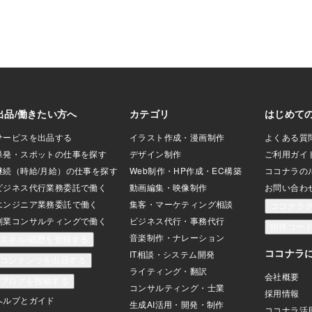
を開き、相続に関
には、財産の使い方への希望や、残され
けることも有効で
た人へのメッセージを記すことができま
ュニケーションを通
す。最後に、日付、住所、署名、捺印を
握し、理解を深め
忘れずに。これらの要素が揃って、はじ
財産の一部を生前贈
めて法的に有効な遺言書となります。
の財産を減らし、
【注意点と留意事項】 遺言書作成にあた
もできます。 ただ
っては、いくつかの重要な注意点があり
るため、専門家に
ます。 まず、形式的要件を満たすことが
とが賢明です。 相
不可欠です。公正証書遺言や法務局の自
えば弁護士や税理
筆証書遺言保管制度の利用を検討してみ
プランナーなどに
ましょう。 これらの方法を使うことで、
イスを受けること
遺言書の有効性と保管の安全性が高まり
ます。 また