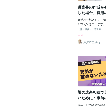
合、相続がスムーズに
遺言書の作成を
ありますが、必ずしも
ではありません。以下
した場合、費用
が考えられます。１．
らになる？
料を提示する 不動産
終活の一部として、遺
したり、固定資産税評
が増えてきています。
備することで、どの不
り、有効な遺言書にす
法律・税務・士業全般
のかを明確にします。
の専門家へ依頼する方
5
書を作成する 遺言書
す。そこで気になるの
になる場合、相続人全
で今回は、弁護士に遺
深澤洋二朗行政
書士
を行い、遺産分割協議
した場合の相場につい
で、不動産の分割方法
ます。【弁護士に依頼
きます。【まとめ】 
場】弁護士に遺言書の
する大切な意思表示で
合、費用は弁護士事務
と、相続手続きが複雑
ますが、一般的には相
の間で争いが起こる可
万円、作成費用が10
遺言書を作成する際は
相場と言われています
し、正確な内容で作成
依頼する際には相談料
めします。 当事務所
多いです。 作成費用:
エリアを中心に自筆証
際に実際に支払う費用
を承っております。※
が高くなってしまう原
親の遺産相続で
ます。 遺言書の内容
ど、複雑な手続きが必
相続手
用も高くなる傾向があ
いために：事前
数の財産を分割したり
策
けるなど、遺言の内容
近年、親の遺産相続を