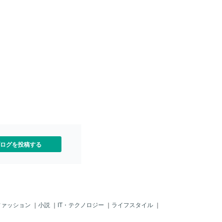
のメリット デメリットについて紹介い
間の子に多くの財産を相続
たしました。遺言は大切なお家族と財産
遺言書を作成するケースに
を守るための最後のメッセージです。気
なものがあります。 代表的
になったら公証役場に電話をして相談す
先妻との間の子の学費を支援:
るのもいいと思います。
子が大学に通っている場
を援助するために特定の金
。 後妻との間の子の生活支
の間の子に多くの財産を相続さ
活費や教育費をカバーす
分配: 先妻との間の子に学費
後妻との間の子には多くの
せることで、両者のバラン
実際のケース: ある男性が、
子に大学の学費を援助し、
子に多くの財産を相続させ
書を作成しました。先妻と
ログを投稿する
費の援助
ファッション
｜
小説
｜
IT・テクノロジー
｜
ライフスタイル
｜