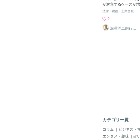
るほど、費用も高くな
が対立するケースが増
す。【なるべく安く済
族の絆を大切にしたい
法律・税務・士業全般
言書は弁護士に依頼し
で、いざ相続となると
2
作成することも可能で
的なもつれが生じやす
がないために、せっか
本記事では、遺産相続
深澤洋二朗行政
書士
効力を持たずに無効と
ための事前対策と、万
リットもあります。 
しまった場合の解決策
容ではなく、シンプル
す。【遺産相続で兄弟
依頼することで、費用
因】 遺産相続で兄弟
きます。 また、弁護
は、様々な要因があり
や行政書士は弁護士よ
は財産の分配方法への
言書を作成してくれる
続分に従って均等に分
です。 【まとめ】 
とも親の介護をした兄
の大きなイベントの一
きかなど、意見が分か
状況に合った方法で専
す。 また、幼少期か
大切になってきます。
係性の違いなど、感情
岡市浜松市エリアを中
題に影響を与えること
の作
に、相続に関する法律
や対立を生むケースも
ん。【親が生前にでき
ブルを未然に防ぐため
カテゴリ一覧
適切な対策を講じるこ
も効果的な方法の一つ
コラム
｜
ビジネス・
す。自身の意思を明確
エンタメ・趣味
｜
占
続人間の争いを防ぐこ