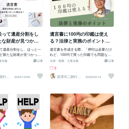
沿って遺産分割をし
遺言書に100均の印鑑は使え
たな財産が見つかっ
る？法律と実務のポイントを
うすればいいの？
解説
て遺産分割をし、ほっと一
遺言書を作成する際、「押印は必要だけ
ど新たな財産が見つかっ
れど、100均で買った印鑑でも問題ない
どうすればいいの？と悩む
のかな？」と悩む方は少なくありませ
業全般
記事
法律・税務・士業全般
記事
はないでしょうか。 実は、
ん。 確かに、遺言書は人生の大切な節目
5
ースです。 遺言書通り
に関わるものですから、細かい部分まで
完了した後に、預金口座や
気を配りたいというお気持ちはよく分か
朗行政
深澤洋二朗行政
2024/10/09
2025/04/14
書士
いは高価なコレクションな
ります。 特に、押印に関しては法律的な
産が見つかることがありま
要件があるため、「これで本当に大丈夫
今回は、遺産分割後に見つか
なのか？」と不安になるのも当然です。
続財産をどのようにすべき
本記事では、100均の印鑑が遺言書に使
説明していきます。【遺産
えるかどうかについて法律と実務の観点
かった財産はどうすればい
から詳しく解説します。【自筆証書遺言
から言うと、原則として、再
における押印の法律的要件】 まず、自筆
産分割をやり直す必要はあ
証書遺言には民法第968条によって定め
新たに見つかった財産につい
られた要件があります。 具体的には、
人同士で話し合い、どのよ
「全文を自書すること」「日付を記載す