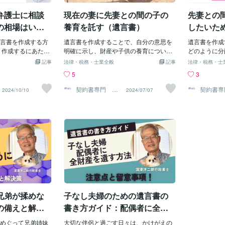
進まない可能性が
は何を指すのかを具体的に明示しておく
うに分割する
弁護士に相談
現在の妻に先妻との間の子の
先妻との
相続できないわけ
必要があります。 また、相続させる相手
す。【具体的
のような対処方法
が誰なのか、妻の名前をしっかりと記載
ず、見つかっ
の相場はいく
養育を託す（遺言書）
したいた
住所を特定する資
しましょう。【注意点】 自筆証書遺言:
を正確に把握
に多く相
の登記簿謄本を提示
言書を作成する方
自筆で作成する場合、全ての記載を自分
遺言書を作成することで、自分の意思を
門家（弁護士
遺言書を作成
価証明書などを準
 作成するにあた
自身で行う必要があります。 公正証書遺
明確に示し、財産や子供の養育について
に相談し、評
どのように分
動産を指している
るため弁護士など
言: 公証役場で作成する場合は、専門家が
指示をすることができます。 特に、先妻
いでしょう。
できます。 
記事
法律・税務・士業全般
記事
法律・税務・士
 ２．遺産分割協議
も多くなっていま
作成をサポートしてくれます。 遺言執行
との間の子の養育を現在の妻に託す場
財産をどのよ
援助し、後妻
5
3
の不動産部分が無効
が費用です。そこ
者: 遺言の内容を実行する人を決めておく
合、遺言書を正しく作成することが重要
員で話し合い
相続させたい
員で遺産分割協議
言書の作成を依頼
と、スムーズな手続きが可能です。 【妻
です。 この記事では、具体的な手続きの
書に新たな財
たい時は遺言
契約書専門 ア
契約書専
2024/10/10
2024/07/07
トラス行政書士
トラス行
書を作成すること
てご紹介していき
も自身が死んだときに夫に全財産が行く
方法と実際の事例を交えて、遺言書を活
ば、それを参
重要です。 
法人
法人
を決めることがで
する際の費用相
ようにしたいと考えている場合】 夫婦そ
用した養育の指示について詳しく解説し
もし、相続人
きの方法と実
遺言書は、相続に関
作成を依頼する場
れぞれが個別に遺言書を作成します。 こ
ます。 遺言書とは？ 遺言書とは、遺言者
は、家庭裁判
を活用した財
す。 間違いがある
所によって異なり
の時も、「私は、全ての財産を、私の配
の最終の意思を示す書面であり、死亡後
る必要があり
く解説します
化したり、相続人
談料が１万円～３
偶者である〇〇に相続させる。」 と書き
の財産分配や子供の養育に関する指示を
割方法が決定
は、遺言者の
能性もあります。
万円～30万円程度が
ますが、先ほどと同じようにすべての財
法的に有効にするためのものです。 遺言
しましょう。
り、死亡後の
、専門家に相談
。相談料: 弁護士へ
産とは何を指すのかを具体的に明示して
書を作成することで、法定相続分に縛ら
があるケース
的に有効にす
することをおすす
が発生することが
おく必要があります。 また、相続させる
れず、特定の指示を確実に実現すること
く変えるよう
を作成するこ
では、静岡市浜松市
 遺言書を作成する
相手が誰なのか、夫の名前をしっかりと
が可能です。 法律的背景: 民法第964条:
場合は、これ
ず、特定の相
書遺言の作成相談
です。 【作成費用
記載しましょう。【まとめ】 遺言書を作
遺言書は自筆証書、公正証書、秘密証書
を見直す必要
ることが可能で
全国を対象としてい
因】 遺産が多いほ
成することで、自分の意思を確実に伝
のいずれかの方式で作成する必要があり
た、相続人全
64条: 遺
兄弟が揉めな
子なし夫婦のための遺言書の
に関するご質問や、
要になるため、費
え、相続に関するトラブルを防
ます。 民法第1022条: 遺言書の効力は遺
に同意すれば
密証書のいず
ります。 また、複
言者の死亡時に発生します。 よくあるケ
戻し、新たな
があります。 
の備えと解決
書き方ガイド：配偶者に全財
、特定の条件を付
ース 先妻との間の子の養育を現在の妻に
力は遺言者の
産を残す方法
が複雑になればな
めぐって兄弟姉妹
託すために遺言書を作成するケースには
大切な伴侶と過ごす日々は、かけがえの
あるケース 