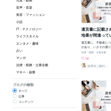
写真・動画
音声・音楽
美容・ファッション
小説
遺言書に記載さ
IT・テクノロジー
地番が間違って
ライフスタイル
処方法について
遺言書に、不動産につ
エンタメ・趣味
があり、いざその通り
占い
したけれど、地番が違
法律・税務・士業全般
だと相続することがで
マンガ
10
しまった場合、どのよ
法律・税務・士業全般
か悩んでしまいますよ
深澤洋二朗行政
書士
は、不動産の地番が違
マネー・副業
方法についてご紹介し
番が違うと相続できな
成する際、不動産の相
ブログの種類
ることは一般的です。
すべて
違っていたり、住所で
する場合、不動産が特
記事
され、その部分が無効
コンテンツ
能性があります。 【
対処方法は？】 地番が間違っていた場