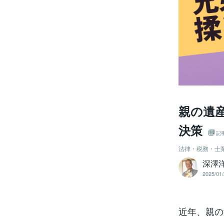
親の遺
決策
記
法律・税務・士
深澤
2025/01/
近年、親の