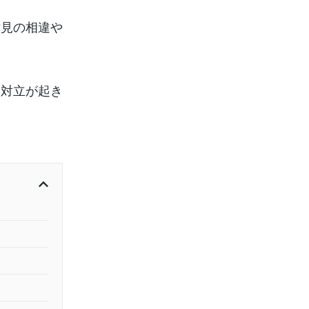
意見の相違や
一対立が起き