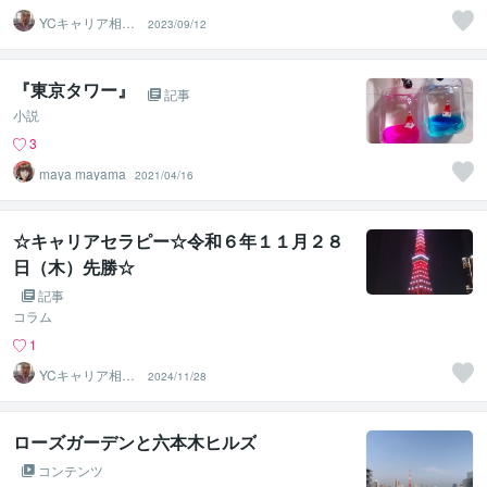
YCキャリア相談
2023/09/12
室
『東京タワー』
記事
小説
3
maya mayama
2021/04/16
☆キャリアセラピー☆令和６年１１月２８
日（木）先勝☆
記事
コラム
1
YCキャリア相談
2024/11/28
室
ローズガーデンと六本木ヒルズ
コンテンツ