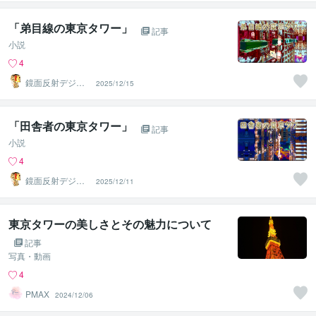
「弟目線の東京タワー」
記事
小説
4
鏡面反射デジタ
2025/12/15
ルアート製作所
（鈴木穣）
「田舎者の東京タワー」
記事
小説
4
鏡面反射デジタ
2025/12/11
ルアート製作所
（鈴木穣）
東京タワーの美しさとその魅力について
記事
写真・動画
4
PMAX
2024/12/06