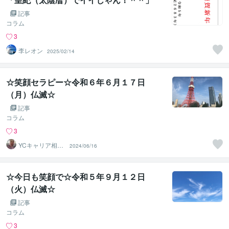
記事
コラム
3
李レオン
2025/02/14
☆笑顔セラピー☆令和６年６月１７日
（月）仏滅☆
記事
コラム
3
YCキャリア相談
2024/06/16
室
☆今日も笑顔で☆令和５年９月１２日
（火）仏滅☆
記事
コラム
3