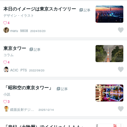
本日のイメージは東京スカイツリー
記事
デザイン・イラスト
4
maru_9808
2024/03/20
東京タワー
記事
コラム
4
ACIC_PTS
2022/09/20
「昭和空の東京タワー」
記事
小説
3
鏡面反射デジタ
2025/12/14
ルアート製作所
（鈴木穣）
「皇紀（太陰暦）でイイじゃん！＾＾」