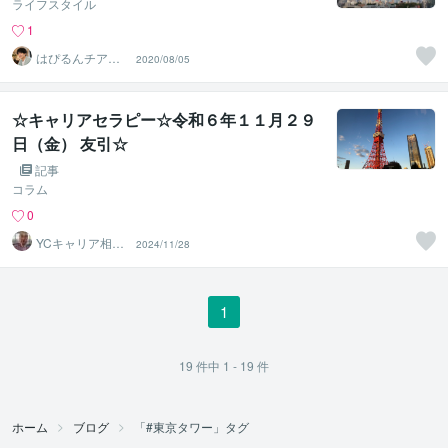
ライフスタイル
1
はぴるんチアボ
2020/08/05
ーイ✨長谷部悠
斗
☆キャリアセラピー☆令和６年１１月２９
日（金） 友引☆
記事
コラム
0
YCキャリア相談
2024/11/28
室
1
19
件中
1 - 19
件
ホーム
ブログ
「#東京タワー」タグ