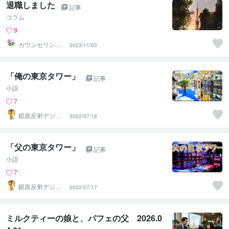
退職しました
記事
コラム
9
カウンセリング
2023/11/03
花笑み
「俺の東京タワー」
記事
小説
7
鏡面反射デジタ
2022/07/18
ルアート製作所
（鈴木穣）
「父の東京タワー」
記事
小説
7
鏡面反射デジタ
2022/07/17
ルアート製作所
（鈴木穣）
ミルクティーの娘と、パフェの父 2026.0