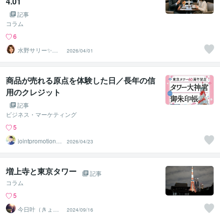
4.01
記事
コラム
6
水野サリー✨優
2026/04/01
しく寄り添う話
し相手
商品が売れる原点を体験した日／長年の信
用のクレジット
記事
ビジネス・マーケティング
5
jointpromotionto
2026/04/23
kyo
増上寺と東京タワー
記事
コラム
5
今日叶（きょう
2024/09/16
か）