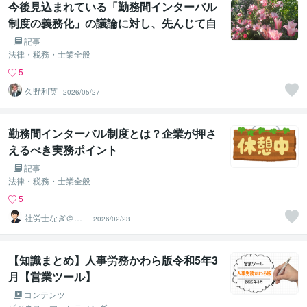
今後見込まれている「勤務間インターバル
制度の義務化」の議論に対し、先んじて自
社のシフトや勤怠を見直したい
記事
法律・税務・士業全般
5
久野利英
2026/05/27
勤務間インターバル制度とは？企業が押さ
えるべき実務ポイント
記事
法律・税務・士業全般
5
社労士なぎ＠中
2026/02/23
小企業の労務
【知識まとめ】人事労務かわら版令和5年3
月【営業ツール】
コンテンツ