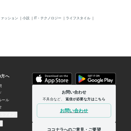
ファッション
｜
小説
｜
IT・テクノロジー
｜
ライフスタイル
｜