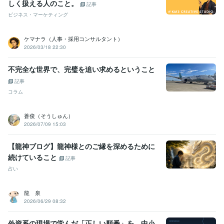
しく扱える人のこと。
記事
ビジネス・マーケティング
ケマナラ（人事・採用コンサルタント）
2026/03/18 22:30
不完全な世界で、完璧を追い求めるということ
記事
コラム
蒼俊（そうしゅん）
2026/07/09 15:03
【龍神ブログ】龍神様とのご縁を深めるために
続けていること
記事
占い
龍 泉
2026/06/29 08:32
外資系の現場で学んだ「正しい順番」を、中小