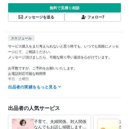
無料で見積り相談
メッセージを送る
フォロー
7
スケジュール
サービス購入をまだ考えられないと思う時でも、いつでも気軽にメッセ
ージにて、ご相談ください。

メッセージ頂けましたら、可能な限り早い返信を心がけています。

お手数ですが、ご予約をお願いいたします。

お電話対応可能な時間帯　　

平日、土曜日

  7:30--9:30am

出品者の実績をもっと見る
20:00 -- 22:00

が可能となっています。

出品者の人気サービス
子育て、夫婦関係、対人関係
大好
なんでもお話し傾聴します ⭐︎
生の