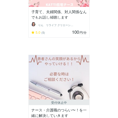
子育て、夫婦関係、対人関係なん
でもお話し傾聴します
りん リライフ クリエーション
100
5.0
円
/分
(5)
受付休止中
ナース・介護職のつらい〜！を一
緒に解決していきます