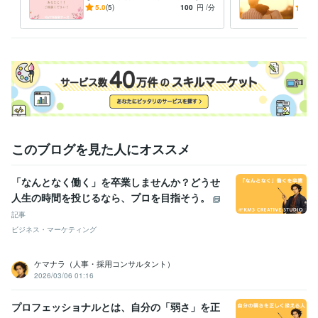
経験職種
ちょっとしたことでもどう
うま
5.0
(5)
100
円
/分
5.0
医療・介護 / 看護師
経験年数 : 17年
ぞ！安心とリラックスをあな
てこ
たへ！
資格・検定
看護師免許
取得年 : 1998年
看護師
取得年 : 1997年
このブログを見た人にオススメ
「なんとなく働く」を卒業しませんか？どうせ
人生の時間を投じるなら、プロを目指そう。
記事
ビジネス・マーケティング
ケマナラ（人事・採用コンサルタント）
2026/03/06 01:16
プロフェッショナルとは、自分の「弱さ」を正