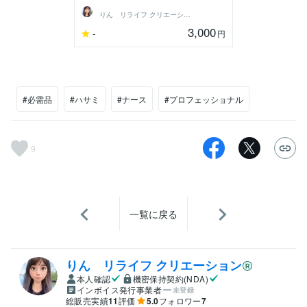
りん リライフ クリエーション
3,000
-
円
#必需品
#ハサミ
#ナース
#プロフェッショナル
9
一覧に戻る
りん リライフ クリエーション
本人確認
機密保持契約(NDA)
インボイス発行事業者
未登録
総販売実績
11
評価
5.0
フォロワー
7