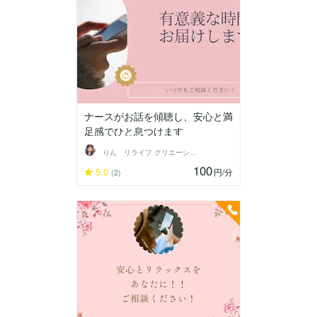
ナースがお話を傾聴し、安心と満
足感でひと息つけます
りん リライフ クリエーション
100
5.0
円
/分
(2)