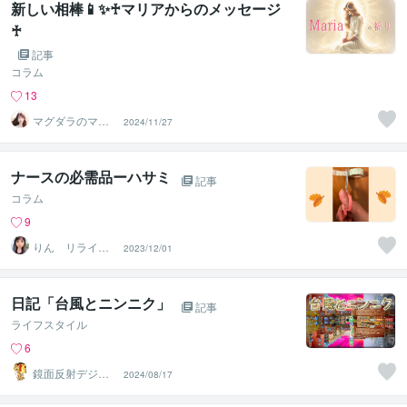
新しい相棒📱✨♰マリアからのメッセージ
♰
記事
コラム
13
マグダラのマリ
2024/11/27
ア✝️
ナースの必需品ーハサミ
記事
コラム
9
りん リライフ
2023/12/01
クリエーション
日記「台風とニンニク」
記事
ライフスタイル
6
鏡面反射デジタ
2024/08/17
ルアート製作所
（鈴木穣）