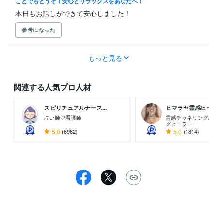
ことでもどうぞ！安心とリラックスをあなたへ！
本日もお話しができて安心しました！
参考になった
もっと見る
関連する人気プロ人材
スピリチュアルナース...
ヒマラヤ霊感ヒーラー
占い師♡看護師
霊感チャネリング/カ
グヒーラー
5.0
(6962)
5.0
(1814)