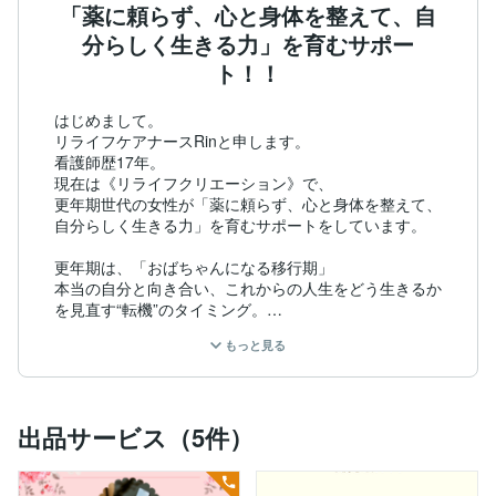
「薬に頼らず、心と身体を整えて、自
分らしく生きる力」を育むサポー
ト！！
はじめまして。

リライフケアナースRinと申します。

看護師歴17年。

現在は《リライフクリエーション》で、

更年期世代の女性が「薬に頼らず、心と身体を整えて、
自分らしく生きる力」を育むサポートをしています。

更年期は、「おばちゃんになる移行期」

本当の自分と向き合い、これからの人生をどう生きるか
を見直す“転機”のタイミング。

でも、そんな大事な時期に身体や心の不調に悩まされ
もっと見る
て、自分を見失ってしまう方もたくさんいらっしゃいま
す。

そんな方に寄り添いながら、「食事」「暮らし」「セル
出品サービス（5件）
フケア」の視点から、

日常でできる小さな習慣を一緒に整えていきます。
