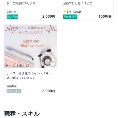
れ、ご相談にのります
足感でひと息つけます
1
5.0
2
実績
件
実績
件
2,000
100
円
円
/分
購入可能
予約受付可
ナース・介護職のつらい〜！を一
緒に解決していきます
0
実績
件
3,000
円
受付休止中
職種・スキル