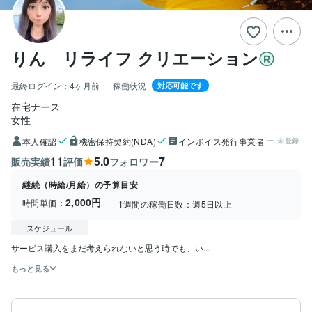
りん リライフ クリエーション
最終ログイン：
4ヶ月前
稼働状況
対応可能です
在宅ナース
女性
本人確認
機密保持契約(NDA)
インボイス発行事業者
未登録
11
5.0
7
販売実績
評価
フォロワー
継続（時給/月給）の予算目安
2,000円
時間単価：
1週間の稼働日数：
週5日以上
スケジュール
サービス購入をまだ考えられないと思う時でも、い...
もっと見る