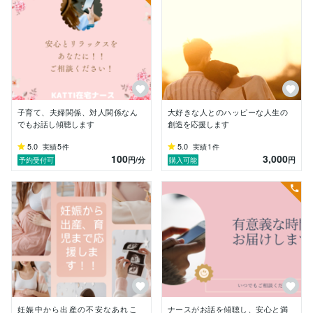
・最近なんとなく不調が続いている

・病院に行くほどじゃないけどツライ

・薬に頼らず、根本から整えたい

・自分の体や心ともっと仲良くなりたい

そんなあなたの「心と体の取扱説明書」をつくるお手伝
いをします！

ぜひ、気軽にご相談くださいね。
子育て、夫婦関係、対人関係なん
大好きな人とのハッピーな人生の
でもお話し傾聴します
創造を応援します
5.0
5
5.0
1
実績
件
実績
件
100
3,000
円
/分
円
予約受付可
購入可能
妊娠中から出産の不安なあれこ
ナースがお話を傾聴し、安心と満