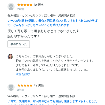
by 匿名
2年前
悩み相談・カウンセリング
>
話し相手・愚痴聞き相談
ナースがお話を傾聴し、安心と満足感でひと息つけます ⭐️あなたのそば
で、どんながっかりもつらいことも受け入れます
優しく寄り添って頂きありがとうございました♪

話しやすかったです！
参考になった
こちらこそ、ご利用ありがとうございました。

抑えていたお気持ちを教えてくださりありがとうございます。

少しでもスッキリしていただけたらうれしいです。

また何かありましたら、いつでもご連絡お待ちしていま...
続きを読む
by 男性
2年前
悩み相談・カウンセリング
>
話し相手・愚痴聞き相談
子育て、夫婦関係、対人関係なんでもお話し傾聴します ⭐︎ちょっとした