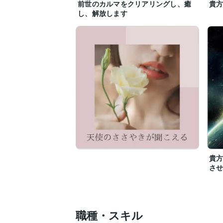
前世のカルマをクリアリングし、癒
貴
そろそろ、この力を伝授する時が来ました
し、解放します
鑑定は勿論ですが、育てたいのです。

あなたを。

witch龍望（ロム）の力をご利用ください
貴
さ
職種・スキル