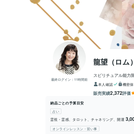
龍望（ロム
スピリチュアル能力
最終ログイン：
11時間前
本人確認
機密保
2,372
販売実績
評価
納品ごとの予算目安
占い
3,
霊視・霊感、タロット、チャネリング、開運
オンラインレッスン・習い事