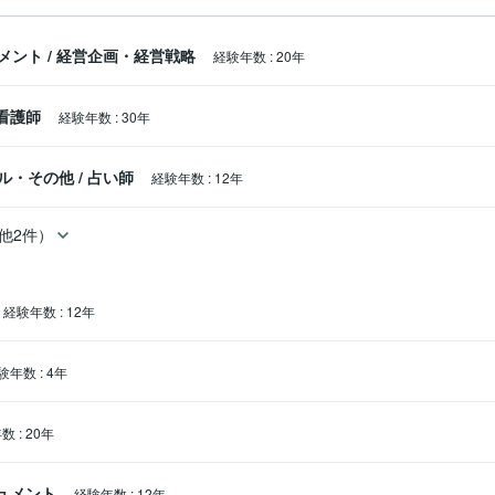
メント
/
経営企画・経営戦略
経験年数
:
20年
看護師
経験年数
:
30年
ル・その他
/
占い師
経験年数
:
12年
他2件）
経験年数
:
12年
験年数
:
4年
年数
:
20年
キュメント
経験年数
:
12年