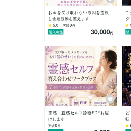
あるいは、これから始めようとされておら
そのようなご経験をされた方が

お金を受け取れない原因を霊視
ご
多いのではないでしょうか？

し金運波動を整えます
グ
8
5.0
実績
件
私の父方は、曾祖父の代まで神職を務めて
30,000
祖父の代で起業家になり、母方も起業家で
購入可能
購
円
ただ、私は、生まれながらのヒーラーです
長く大手医療機関で働き、主にマネージメ
してきました。人材育成で成果を上げたき
途中、3回の大病で生死の境を彷徨いました
都度、救いの手が差し伸べられ、

この日まで生かして頂いております。

自身の霊能力に確固たるものを感じたのは
救いの手のお力の不思議さと

天孫降臨の地における龍神様の

お力を宿した師との出逢いからでした。

霊感・直感セルフ診断PDFお届
ど
けします
転
0
そこから、さらに修行の日々は続き、

実績
件