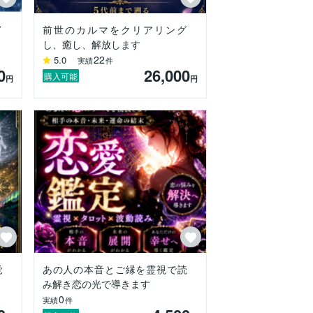
イ
前世のカルマをクリアリング
し、癒し、解放します
22
5.0
実績
件
0
26,000
購入可能
円
円
覚
あの人の本音とご縁を霊視で読
み解き恋の光で導きます
0
実績
件