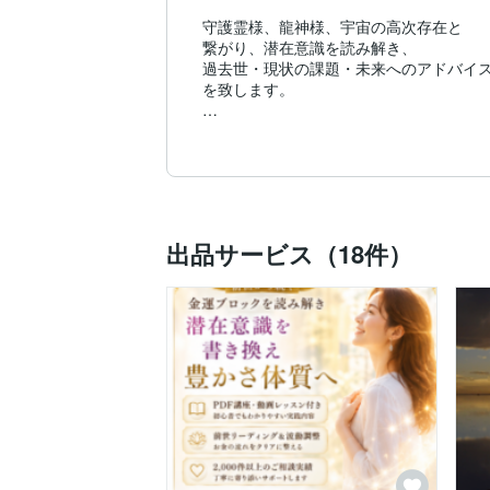
守護霊様、龍神様、宇宙の高次存在と

繋がり、潜在意識を読み解き、

過去世・現状の課題・未来へのアドバイス
を致します。

サードアイで守護霊様と繋がり

相手の真実のお気持ちや、今、あなた様に
メッセージをお伝えできます。

お金・恋愛・時間・人間関係

エネルギーの使い方は同じです。

出品サービス（18件）
波動を上げ、エネルギーを高めることで

開運のお手伝いができます。

あなた様本来の魂が望む、理想の未来を手
お手伝いをさせて下さい！

私は、幼い頃から【霊感】はありました。
けれど、長いことそれを封じ込めてきまし
なぜなら、生き辛かったから。

多分、スピリチュアルのお仕事をされてお