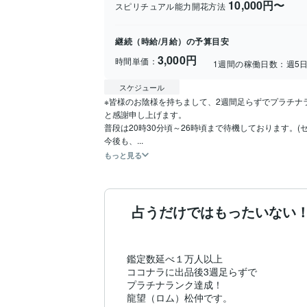
10,000円〜
スピリチュアル能力開花方法
継続（時給/月給）の予算目安
3,000円
時間単価：
1週間の稼働日数：
週5
スケジュール
※皆様のお陰様を持ちまして、2週間足らずでプラチナ
と感謝申し上げます。

普段は20時30分頃～26時頃まで待機しております。
今後も、...
もっと見る
占うだけではもったいない
鑑定数延べ１万人以上

ココナラに出品後3週足らずで

プラチナランク達成！

龍望（ロム）松仲です。
