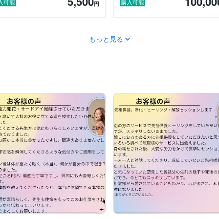
5,500
100,00
入可能
購入可能
円
マジック

もっと見る
得。


