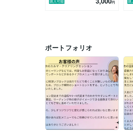
3,000
カウンセリング、心理学、易学、マヤ暦

購入可能
購
円
エネルギーワーク、レイキ、各種瞑想法

神霊エネルギーアチューメント、シンクロ
起業プロデュ―ス、コーチング

スピリチュアル能力開発訓練etc・・・。

そして、数年前に龍神様から

「類まれなる力を与えよう」

ポートフォリオ
との言葉を頂き、鑑定士としての道を

歩むことになりました。

そのお力の御蔭様で

これまで延べ１万件の鑑定実績、

大手電話占い会社５社合格。

大手電話占い会社で初月から30万の収益獲
ココナラさんで販売開始3週足らずで、

プラチナランクに一気に躍進。

スピリチュアル・アルケミストとして

充分な実力と実績を得る事が出来ました。
時は満ちました。
