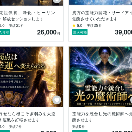
れる方も

先祖供養、浄化・ヒーリン
貴方の霊能力開花・サードア
・解放セッションします
覚醒させていただきます
25
29
5.0
5.0
実績
件
実績
件
いましたが

26,000
39,00
す。

入可能
購入可能
円
。

ントを

ました。

が、

、

うせなら根こそぎ弱みを大逆
霊能力を統合し光の魔術師へ
！運氣を好転させます
醒させます
7
0
5.0
実績
件
実績
件