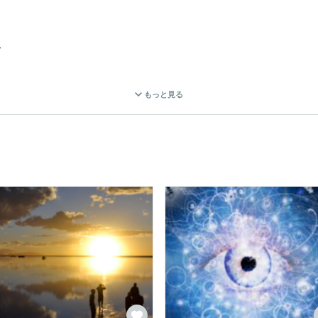


もっと見る
必要な

に入れるための、



た。

られる方、
