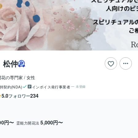
）松仲
開花の専門家
女性
持契約(NDA)
インボイス発行事業者
未登録
5.0
234
フォロワー
000円〜
5,000円〜
霊能力開花法