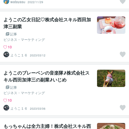
watayasu
2022/11/29
ようこの乙女日記♡株式会社スキル西田加
津三副業
記事
ビジネス・マーケティング
10
ようこ１６
2023/03/12
ようこのブレーベンの音楽隊♪株式会社ス
キル西田加津三の副業♪いじめ
記事
ビジネス・マーケティング
10
ようこ１６
2023/03/06
もっちゃんは全力主婦！株式会社スキル西