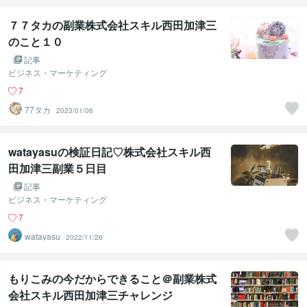
７７タカの副業株式会社スキル西田加津三
のこと１０
記事
ビジネス・マーケティング
7
77タカ
2023/01/06
watayasuの検証日記♡株式会社スキル西
田加津三副業５日目
記事
ビジネス・マーケティング
7
watayasu
2022/11/26
もりこみの今だからできること＠副業株式
会社スキル西田加津三チャレンジ