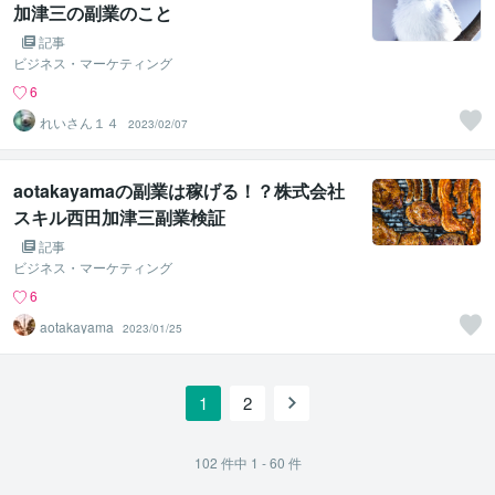
加津三の副業のこと
記事
ビジネス・マーケティング
6
れいさん１４
2023/02/07
aotakayamaの副業は稼げる！？株式会社
スキル西田加津三副業検証
記事
ビジネス・マーケティング
6
aotakayama
2023/01/25
1
2
102
件中
1 - 60
件