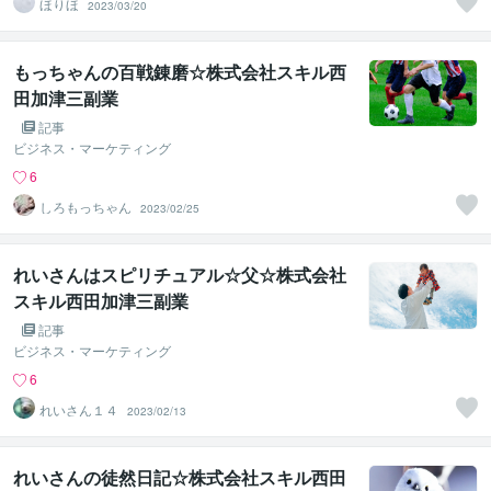
ほりほ
2023/03/20
もっちゃんの百戦錬磨☆株式会社スキル西
田加津三副業
記事
ビジネス・マーケティング
6
しろもっちゃん
2023/02/25
れいさんはスピリチュアル☆父☆株式会社
スキル西田加津三副業
記事
ビジネス・マーケティング
6
れいさん１４
2023/02/13
れいさんの徒然日記☆株式会社スキル西田