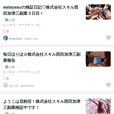
watayasuの検証日記♡株式会社スキル西
田加津三副業３日目！
記事
ビジネス・マーケティング
9
watayasu
2022/11/24
毎日ほりほ☆株式会社スキル西田加津三副
業報告
記事
ビジネス・マーケティング
8
ほりほ
2023/04/03
ようこは花粉症！株式会社スキル西田加津
三副業検証中です！
記事