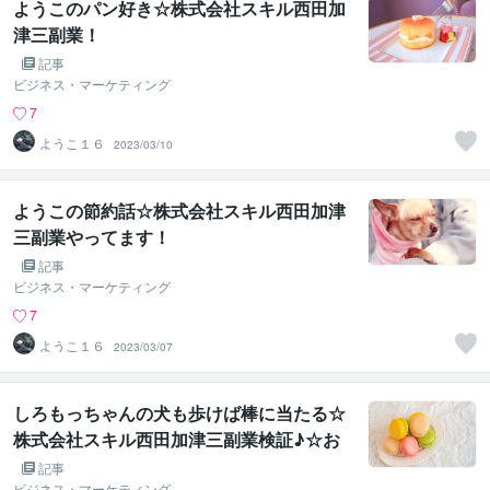
ようこのパン好き☆株式会社スキル西田加
津三副業！
記事
ビジネス・マーケティング
7
ようこ１６
2023/03/10
ようこの節約話☆株式会社スキル西田加津
三副業やってます！
記事
ビジネス・マーケティング
7
ようこ１６
2023/03/07
しろもっちゃんの犬も歩けば棒に当たる☆
株式会社スキル西田加津三副業検証♪☆お
菓子
記事
ビジネス・マーケティング