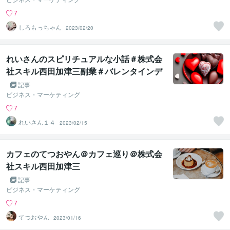
7
しろもっちゃん
2023/02/20
れいさんのスピリチュアルな小話＃株式会
社スキル西田加津三副業＃バレンタインデ
ーのこと
記事
ビジネス・マーケティング
7
れいさん１４
2023/02/15
カフェのてつおやん＠カフェ巡り＠株式会
社スキル西田加津三
記事
ビジネス・マーケティング
7
てつおやん
2023/01/16