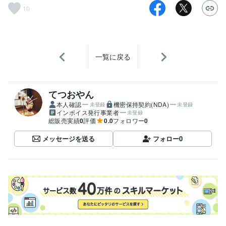
10
一覧に戻る
てつおやん
本人確認
機密保持契約(NDA)
未登録
未登録
インボイス発行事業者
未登録
総販売実績
0
評価
0.0
フォロワー
0
メッセージを送る
フォロー
0