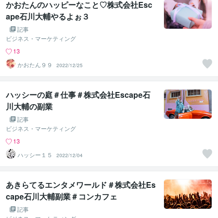
かおたんのハッピーなこと♡株式会社Esc
ape石川大輔やるよぉ３
記事
ビジネス・マーケティング
13
かおたん９９
2022/12/25
ハッシーの庭＃仕事＃株式会社Escape石
川大輔の副業
記事
ビジネス・マーケティング
13
ハッシー１５
2022/12/04
あきらてるエンタメワールド＃株式会社Es
cape石川大輔副業＃コンカフェ
記事