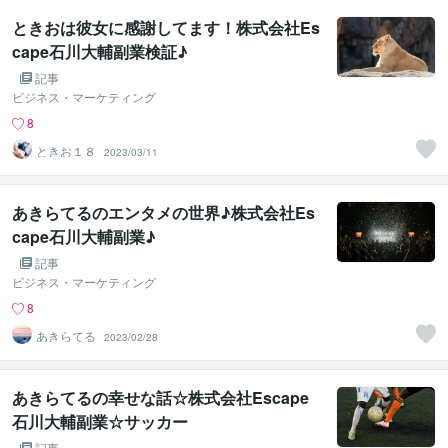
ときおは彼女に感謝してます！株式会社Es
cape石川大輔副業検証♪
記事
ビジネス・マーケティング
8
ときお１８
2023/03/11
あきらてるのエンタメの世界♪株式会社Es
cape石川大輔副業♪
記事
ビジネス・マーケティング
8
あきらてる
2023/02/28
あきらてるの幸せな話☆株式会社Escape
石川大輔副業☆サッカー
記事