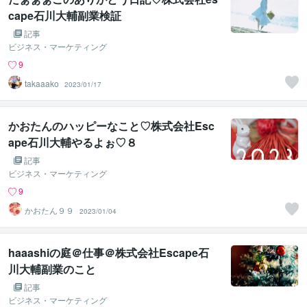
cape石川大輔副業検証
記事
ビジネス・マーケティング
9
takaaako
2023/01/17
かおたんのハッピーなこと♡株式会社Esc
ape石川大輔やるよぉ♡８
記事
ビジネス・マーケティング
9
かおたん９９
2023/01/04
haaashiの庭＠仕事＠株式会社Escape石
川大輔副業のこと
記事
ビジネス・マーケティング