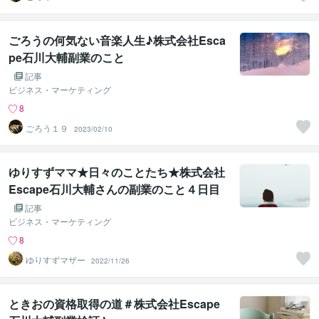
ごろうの何気ない音楽人生♪株式会社Esca
pe石川大輔副業のこと
記事
ビジネス・マーケティング
8
ごろう１９
2023/02/10
ゆりすずママ★日々のことたち★株式会社
Escape石川大輔さんの副業のこと４日目
記事
ビジネス・マーケティング
8
ゆりすずマザー
2022/11/26
ときおの資格取得の道＃株式会社Escape