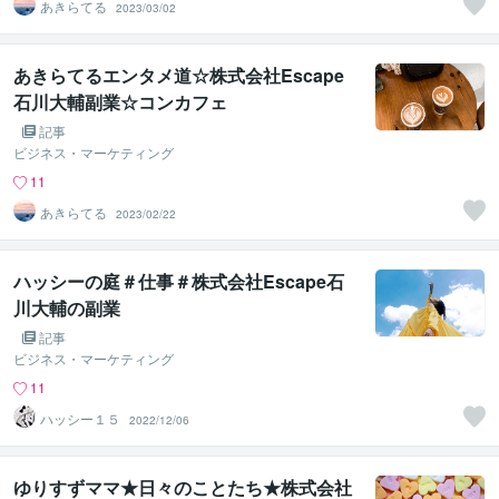
あきらてる
2023/03/02
あきらてるエンタメ道☆株式会社Escape
石川大輔副業☆コンカフェ
記事
ビジネス・マーケティング
11
あきらてる
2023/02/22
ハッシーの庭＃仕事＃株式会社Escape石
川大輔の副業
記事
ビジネス・マーケティング
11
ハッシー１５
2022/12/06
ゆりすずママ★日々のことたち★株式会社