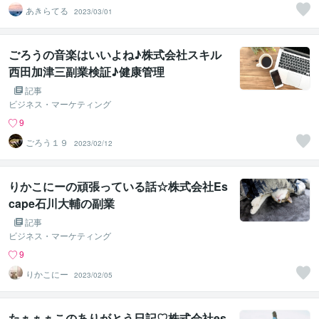
あきらてる
2023/03/01
ごろうの音楽はいいよね♪株式会社スキル
西田加津三副業検証♪健康管理
記事
ビジネス・マーケティング
9
ごろう１９
2023/02/12
りかこにーの頑張っている話☆株式会社Es
cape石川大輔の副業
記事
ビジネス・マーケティング
9
りかこにー
2023/02/05
たぁぁぁこのありがとう日記♡株式会社es