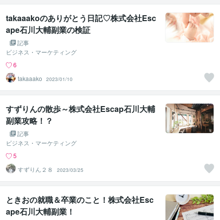
takaaakoのありがとう日記♡株式会社Esc
ape石川大輔副業の検証
記事
ビジネス・マーケティング
6
takaaako
2023/01/10
すずりんの散歩～株式会社Escap石川大輔
副業攻略！？
記事
ビジネス・マーケティング
5
すずりん２８
2023/03/25
ときおの就職＆卒業のこと！株式会社Esc
ape石川大輔副業！