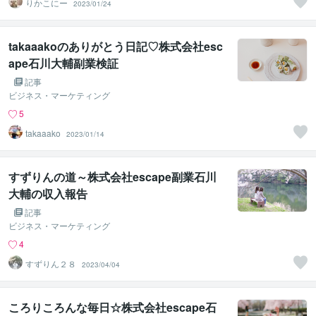
りかこにー
2023/01/24
takaaakoのありがとう日記♡株式会社esc
ape石川大輔副業検証
記事
ビジネス・マーケティング
5
takaaako
2023/01/14
すずりんの道～株式会社escape副業石川
大輔の収入報告
記事
ビジネス・マーケティング
4
すずりん２８
2023/04/04
ころりころんな毎日☆株式会社escape石