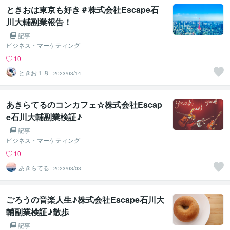
ときおは東京も好き＃株式会社Escape石
川大輔副業報告！
記事
ビジネス・マーケティング
10
ときお１８
2023/03/14
あきらてるのコンカフェ☆株式会社Escap
e石川大輔副業検証♪
記事
ビジネス・マーケティング
10
あきらてる
2023/03/03
ごろうの音楽人生♪株式会社Escape石川大
輔副業検証♪散歩
記事