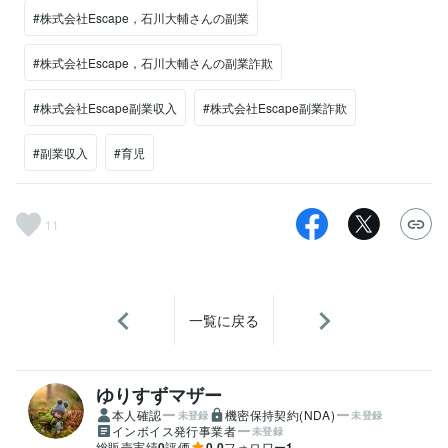
#株式会社Escape，石川大輔さんの副業
#株式会社Escape，石川大輔さんの副業詐欺
#株式会社Escape副業収入
#株式会社Escape副業詐欺
#副業収入
#育児
11
一覧に戻る
ゆりすずマザー
本人確認
機密保持契約(NDA)
未登録
未登録
インボイス発行事業者
未登録
総販売実績
0
評価
0.0
フォロワー
1