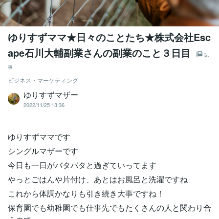
ゆりすずママ★日々のことたち★株式会社Esc
ape石川大輔副業さんの副業のこと３日目
記
事
ビジネス・マーケティング
ゆりすずマザー
2022/11/25 13:36
ゆりすずママです
シングルマザーです
今日も一日がバタバタと過ぎていってます
やっとごはんや片付け、あとはお風呂と洗濯ですね
これから体調かなりも引き続き大事ですね！
保育園でも幼稚園でも仕事先でもたくさんの人と関わり合