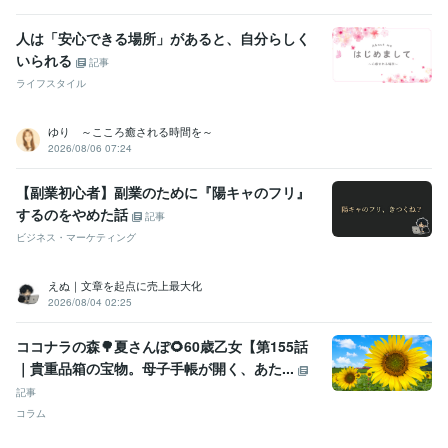
人は「安心できる場所」があると、自分らしく
いられる
記事
ライフスタイル
ゆり ～こころ癒される時間を～
2026/08/06 07:24
【副業初心者】副業のために『陽キャのフリ』
するのをやめた話
記事
ビジネス・マーケティング
えぬ｜文章を起点に売上最大化
2026/08/04 02:25
ココナラの森🌳夏さんぽ🌻60歳乙女【第155話
｜貴重品箱の宝物。母子手帳が開く、あた...
記事
コラム