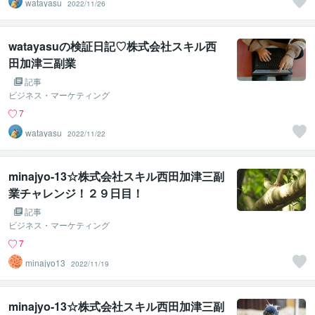
watayasu
2022/11/26
watayasuの検証日記♡株式会社スキル西
田加津三副業
記事
ビジネス・マーケティング
7
watayasu
2022/11/22
minajyo-13☆株式会社スキル西田加津三副
業チャレンジ！２９日目！
記事
ビジネス・マーケティング
7
minajyo13
2022/11/19
minajyo-13☆株式会社スキル西田加津三副