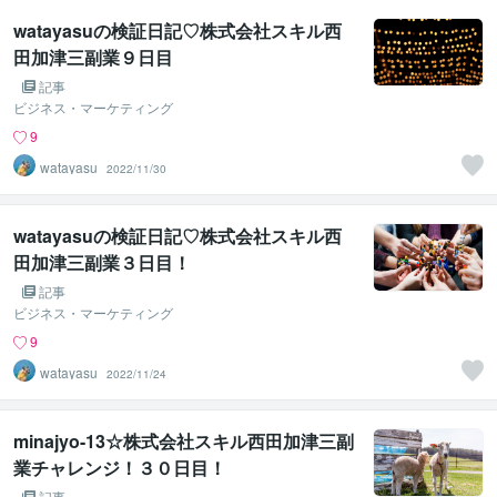
watayasuの検証日記♡株式会社スキル西
田加津三副業９日目
記事
ビジネス・マーケティング
9
watayasu
2022/11/30
watayasuの検証日記♡株式会社スキル西
田加津三副業３日目！
記事
ビジネス・マーケティング
9
watayasu
2022/11/24
minajyo-13☆株式会社スキル西田加津三副
業チャレンジ！３０日目！
記事