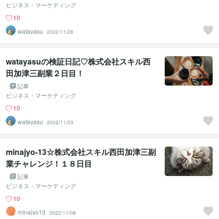
ビジネス・マーケティング
10
watayasu
2022/11/28
watayasuの検証日記♡株式会社スキル西
田加津三副業２日目！
記事
ビジネス・マーケティング
10
watayasu
2022/11/23
minajyo-13☆株式会社スキル西田加津三副
業チャレンジ！１８日目
記事
ビジネス・マーケティング
10
minajyo13
2022/11/08