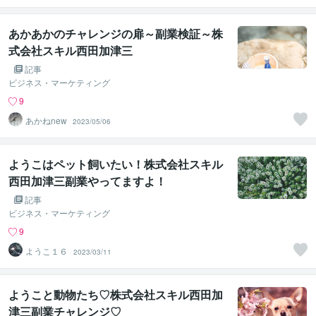
あかあかのチャレンジの扉～副業検証～株
式会社スキル西田加津三
記事
ビジネス・マーケティング
9
あかねnew
2023/05/06
ようこはペット飼いたい！株式会社スキル
西田加津三副業やってますよ！
記事
ビジネス・マーケティング
9
ようこ１６
2023/03/11
ようこと動物たち♡株式会社スキル西田加
津三副業チャレンジ♡