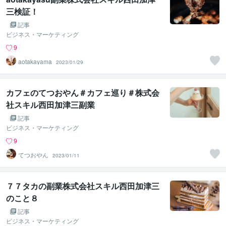
三検証！
記事
ビジネス・マーケティング
9
aotakayama
2023/01/29
カフェのてつおやん＃カフェ巡り＃株式会
社スキル西田加津三副業
記事
ビジネス・マーケティング
9
てつおやん
2023/01/11
７７タカの副業株式会社スキル西田加津三
のこと８
記事
ビジネス・マーケティング