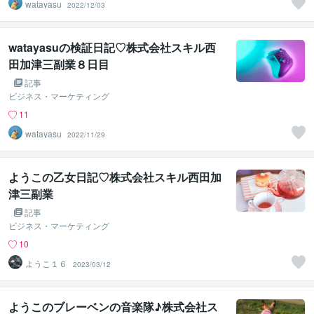
watayasu
2022/12/03
watayasuの検証日記♡株式会社スキル西
田加津三副業８日目
記事
ビジネス・マーケティング
11
watayasu
2022/11/29
ようこの乙女日記♡株式会社スキル西田加
津三副業
記事
ビジネス・マーケティング
10
ようこ１６
2023/03/12
ようこのブレーベンの音楽隊♪株式会社ス