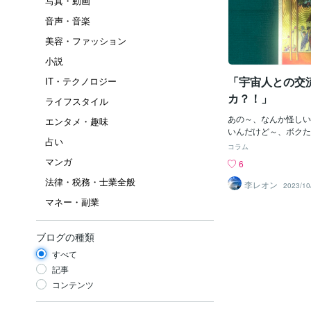
写真・動画
音声・音楽
美容・ファッション
小説
「宇宙人との交
IT・テクノロジー
カ？！」
ライフスタイル
あの～、なんか怪しい
エンタメ・趣味
いんだけど～、ボクた
占い
宙人」と交流できるそ
コラム
ントに？？「辻ようこ
マンガ
6
さんじゃけど、彼女は
法律・税務・士業全般
でもあり「女医」や「
李レオン
2023/10
いるマルチ女性じゃ。
マネー・副業
界など日本だけでなく
が広い」のじゃ。＾＾
政治家さんが、そろそ
ブログの種類
がはじまる！」と言っ
すべて
じゃね。ほぉ～。なる
クに言わせると、「そ
記事
いて当たり前じゃろ～
コンテンツ
す。４０ほど前に観た
「未知との遭遇」なん