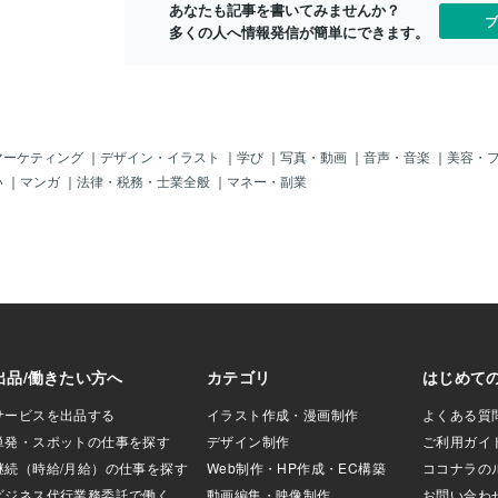
あなたも記事を書いてみませんか？
来人」なんか存在
ョンとか？？」＾＾；「あの（コロナワ
ブ
多くの人へ情報発信が簡単にできます。
と思うけど、ど～
クチン）なんかのとても長い検証が必要
^；だから「日本政
な薬剤の製造とか～？」なんか色々と考
」、中国ロシア、
えられるけど、そろそろ実証してもらい
リア、カナダ等の
たいぜよ～。だけどねぇ～、あまりこの
」なんてしなくて
世の「解明」が進み過ぎると・・・あの
！？(^^；まあ、あ
「都市伝説」みたいな「仮想世界」が実
・スノーデン」もロ
現するんじゃ～ないかな？（（ヒトの存
マーケティング
｜
デザイン・イラスト
｜
学び
｜
写真・動画
｜
音声・音楽
｜
美容・
けど、彼ももちろ
在価値って、なんじゃろか？！））まさ
い
｜
マンガ
｜
法律・税務・士業全般
｜
マネー・副業
人類の未来人？」
か・・・ヒトって・・・「量子の
」を持っている
子」？？なのかい？？（量子チルドレ
しておりますよ～
ン？）＾＾；すでにニンゲンは「神」の
やはりあの映画「マ
領域を犯しているんじゃ～ないよねぇ
間の「魂＝ソウ
～？？？！！！(^^；；「君の名
思われる世界（仮
は？」・・・「量子（りょう
という「カタチ」
こ？)」・・・いや「量子（りょうし＝qu
なんだけど、現実
antum)」よ！・・・どっちでもいいけ
るための空間だと
ど、時代は「天気？」いや「転機！」を
ら「痛い！」とか
迎えているよ～じゃ。。。ではこのへん
！」とかね～、色
で。。。(^^i never surprise to hear anyt
体験するための
hing anymore...
じゃないのかしら
要なのか