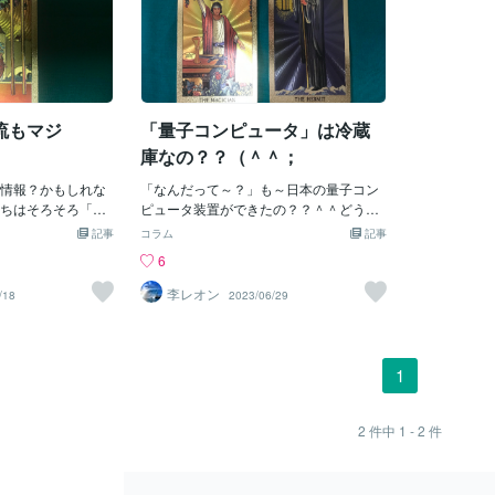
流もマジ
「量子コンピュータ」は冷蔵
庫なの？？（＾＾；
情報？かもしれな
「なんだって～？」も～日本の量子コン
ちはそろそろ「宇
ピュータ装置ができたの？？＾＾どうや
～じゃ！？え？ホ
らよく映像で観る「とっても冷えてる管
記事
コラム
記事
」さんという女医
の超電導装置（絶対零度くらいかなぁ
6
「レイキ指導者」
～？）」を使ってやると「ノイズ」って
実業家」もやって
いう雑音？みたいなものがとっても少な
李レオン
/18
2023/06/29
しかも政界や実業
くて？、量子ちゃんが超高速で動き「ス
、世界にも「カオ
ーパーコンピュータ」も真っ青の計算力
その彼女が「ある
を発揮するみたじゃね～♪＾＾すげ～
ろ宇宙人との交流
ぇ。従来の「スパコン」っても～勝てな
1
ているということ
いかもね？！だけど、そんな「量子コン
ほどぉ～。ま、ボ
ピュータ」って何に利用できるの？？？
んな宇宙人なんか
「絶対に解けない暗号解読とか、安全対
2
件中
1 - 2
件
」って思ってま
策？」「ビットコインみたいな暗号資産
映画「E.T」とか
の量産とか？」「いや～、もしかしてあ
かを別に観なくて
の（原爆、水爆等）の実験シュミレーシ