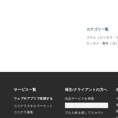
も「宇宙人」とか「未
して「すんごく当然」
じゃろか？ねえ～(^
府」や「アメリカ政府
メキシコ、オーストラ
国々が別に「極秘扱い
カテゴリ一覧
イイじゃん。アホかっ
の「元CIAの諜報員
コラム
｜
ビジネス・
シアに一応、亡命した
エンタメ・趣味
｜
占
ん「異星人？」とか「
とかの「Xファイル？
か、知っていると確信
♪当たり前ぇ～♪＾＾
トリックス」って、人
ル」がね～、この世と
想世界？）で「肉体」
をまとっていて「仮想
味がある世界」を感じ
思ってますぅ～。だか
「愛する！」、「憎む
んな「感覚、感情」を
「体験施設＝偽地球」
ん。なぜ「体験」が必