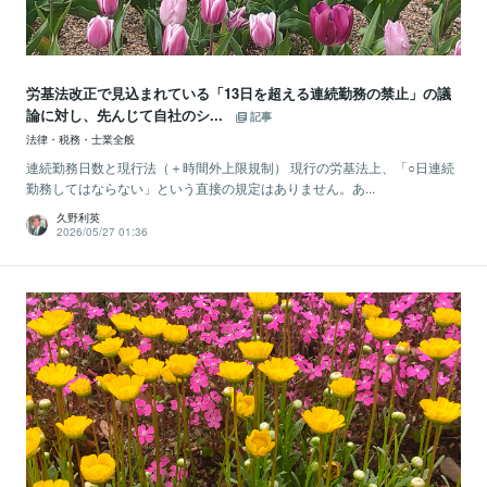
労基法改正で見込まれている「13日を超える連続勤務の禁止」の議
論に対し、先んじて自社のシ...
記事
法律・税務・士業全般
連続勤務日数と現行法（＋時間外上限規制） 現行の労基法上、「○日連続
勤務してはならない」という直接の規定はありません。あ...
久野利英
2026/05/27 01:36