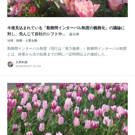
今後見込まれている「勤務間インターバル制度の義務化」の議論に
対し、先んじて自社のシフトや...
記事
法律・税務・士業全般
勤務間インターバル制度（現行は「努力義務」）勤務間インターバル制度
とは、終業から次の始業までの間に一定時間以上の連続した...
久野利英
2026/05/27 01:54