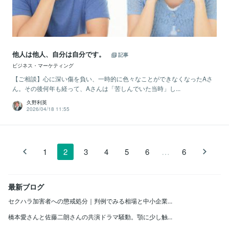
他人は他人、自分は自分です。
記事
ビジネス・マーケティング
【ご相談】心に深い傷を負い、一時的に色々なことができなくなったAさ
ん。その後何年も経って、Aさんは「苦しんでいた当時」し...
久野利英
2026/04/18 11:55
…
1
2
3
4
5
6
6
最新ブログ
セクハラ加害者への懲戒処分｜判例でみる相場と中小企業...
橋本愛さんと佐藤二朗さんの共演ドラマ騒動。顎に少し触...