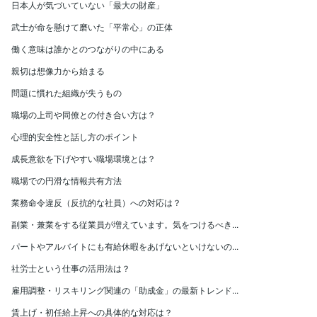
日本人が気づいていない「最大の財産」
武士が命を懸けて磨いた「平常心」の正体
働く意味は誰かとのつながりの中にある
親切は想像力から始まる
問題に慣れた組織が失うもの
職場の上司や同僚との付き合い方は？
心理的安全性と話し方のポイント
成長意欲を下げやすい職場環境とは？
職場での円滑な情報共有方法
業務命令違反（反抗的な社員）への対応は？
副業・兼業をする従業員が増えています。気をつけるべき...
パートやアルバイトにも有給休暇をあげないといけないの...
社労士という仕事の活用法は？
雇用調整・リスキリング関連の「助成金」の最新トレンド...
賃上げ・初任給上昇への具体的な対応は？