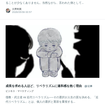
ることが少なくありません。当然ながら、言われた側として...
久野利英
2026/05/06 00:57
成長を求める人ほど、リベラリズムに違和感を抱く理由
記事
ビジネス・マーケティング
儒教・武士道 vs 近代リベラリズム──その選択が人生の質を決める。「近
代リベラリズム」とは、個人の選択と寛容を重視する...