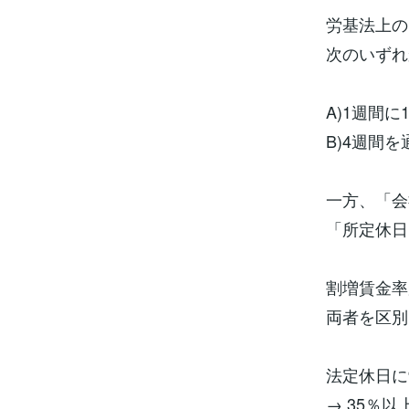
労基法上の
次のいずれ
A)1週間
B)4週間
一方、「会
「所定休日
割増賃金率
両者を区別
法定休日
→ 35％以