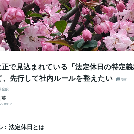
改正で見込まれている「法定休日の特定義
て、先行して社内ルールを整えたい
記事
業全般
利英
27 03:05
ル：法定休日とは