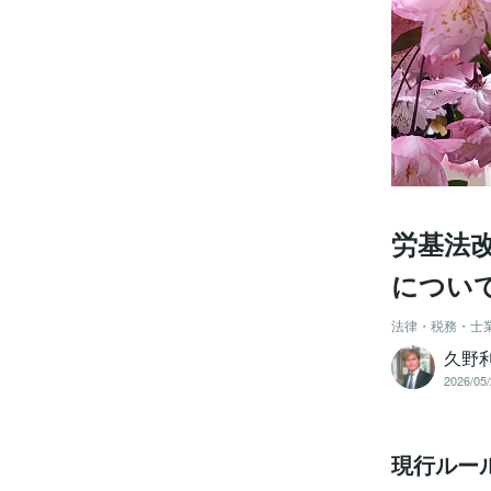
労基法
につい
法律・税務・士
久野
2026/05/
現行ルー