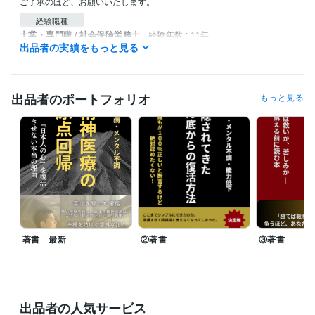
ご了承のほど、お願いいたします。
経験職種
士業・専門職 / 社会保険労務士
経験年数 : 11年
出品者の実績をもっと見る
受賞歴
うつ病・メンタル不調　復活の定理　
『心が壊れた時』に生れる パ
フォーマンス低下からの脱出
進化する勇気！！あの『原田メソッ
出品者のポートフォリオ
もっと見る
ド』で人生に革命を起こそう。
大谷翔平も実践するメソッド。リバ
ウンド続きの人材育成に決別。
無から有を作る！マネジメントツー
ルとして行う業務効率化
メンタル不調で職場復帰できない社員を生
み出さないための勉強会
アドラー心理学
本当のところ、過労死は何
が原因で起きるの？
うつ病・メンタル不調　隠されてきたどん底か
らの復活方法
裁判の代償　裁判は救いか、苦しみか
資格・検定
プロコーチ
取得年 : 2018年
特定社会保険労務士
取得年 : 2016年
著書 最新
②著書
③著書
原田メソッド認定パートナー
取得年 : 2019年
職場デザイナー
取得年 : 2020年
NLPプラクティショナー
取得年 : 2018年
社会保険労務士
取得年 : 2008年
出品者の人気サービス
得意分野