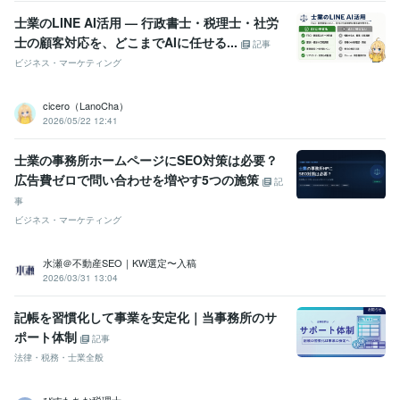
士業のLINE AI活用 — 行政書士・税理士・社労
士の顧客対応を、どこまでAIに任せる...
記事
ビジネス・マーケティング
cicero（LanoCha）
2026/05/22 12:41
士業の事務所ホームページにSEO対策は必要？
広告費ゼロで問い合わせを増やす5つの施策
記
事
ビジネス・マーケティング
水瀬＠不動産SEO｜KW選定〜入稿
2026/03/31 13:04
記帳を習慣化して事業を安定化｜当事務所のサ
ポート体制
記事
法律・税務・士業全般