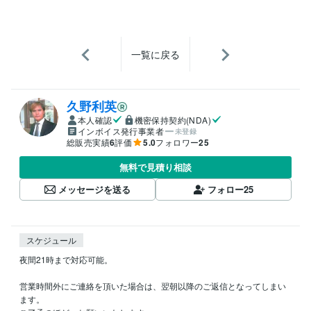
一覧に戻る
久野利英
本人確認
機密保持契約(NDA)
インボイス発行事業者
未登録
総販売実績
6
評価
5.0
フォロワー
25
無料で見積り相談
メッセージを送る
フォロー
25
スケジュール
夜間21時まで対応可能。

営業時間外にご連絡を頂いた場合は、翌朝以降のご返信となってしまい
ます。
