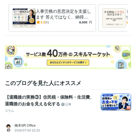
ビジネス代行・事務代行
就業規則の作成・改訂
士業
人事・労務
特定社会保険労務士
就業規則
紛争解決
人事労務の意思決定を支援し
トラ
ます 答えではなく、納得で
する
語学力
きる判断を支援します
で使
5.0
(1)
8,000
円
5.0
スペイン語
日常会話レベル
ト
このブログを見た人にオススメ
【退職後の実務③】住民税・保険料・生活費、
退職後のお金を見える化する
記事
コラム
橋本SR Office
2026/07/29 22:20