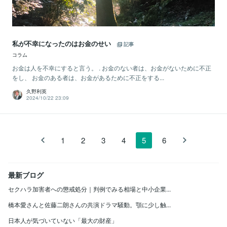
私が不幸になったのはお金のせい
記事
コラム
お金は人を不幸にすると言う。 . お金のない者は、お金がないために不正
をし、 お金のある者は、お金があるために不正をする...
久野利英
2024/10/22 23:09
1
2
3
4
5
6
最新ブログ
セクハラ加害者への懲戒処分｜判例でみる相場と中小企業...
橋本愛さんと佐藤二朗さんの共演ドラマ騒動。顎に少し触...
日本人が気づいていない「最大の財産」