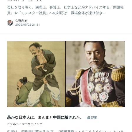
会社を取り巻く、税理士、弁護士、社労士などがアドバイスする『問題社
員』や『モンスター社員』への対応は、職場全体が凍り付き...
久野利英
2025/05/02 21:31
愚かな日本人は、まんまと中国に騙された。
記事
ビジネス・マーケティング
中国は、習近平に変わるまで、『韜光養晦（とうこうようかい）』という