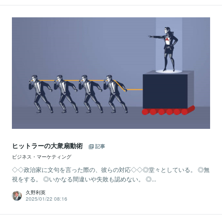
ヒットラーの大衆扇動術
記事
ビジネス・マーケティング
◇◇政治家に文句を言った際の、彼らの対応◇◇◎堂々としている。 ◎無
視をする。 ◎いかなる間違いや失敗も認めない。 ◎...
久野利英
2025/01/22 08:16