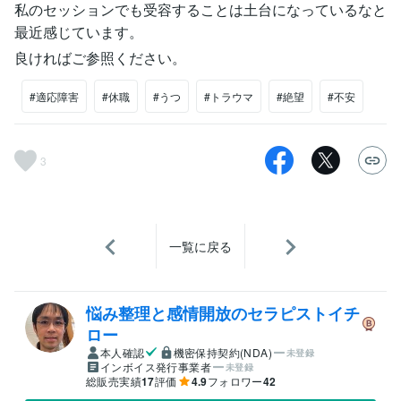
私のセッションでも受容することは土台になっているなと
最近感じています。
良ければご参照ください。
#適応障害
#休職
#うつ
#トラウマ
#絶望
#不安
3
一覧に戻る
悩み整理と感情開放のセラピストイチ
ロー
本人確認
機密保持契約(NDA)
未登録
インボイス発行事業者
未登録
総販売実績
17
評価
4.9
フォロワー
42