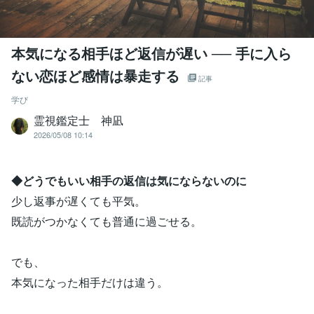
本気になる相手ほど返信が遅い ── 手に入ら
ない恋ほど感情は暴走する
記事
学び
霊視鑑定士 神凪
2026/05/08 10:14
◆どうでもいい相手の返信は気にならないのに
少し返事が遅くても平気。
既読がつかなくても普通に過ごせる。
でも、
本気になった相手だけは違う。