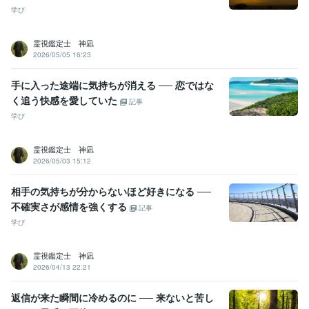
学び
霊視鑑定士 神凪
2026/05/05 16:23
手に入った途端に気持ちが消える ── 恋ではな
く追う快感を愛していた
記事
学び
霊視鑑定士 神凪
2026/05/03 15:12
相手の気持ちが分からないほど好きになる ──
不確実さが感情を強くする
記事
学び
霊視鑑定士 神凪
2026/04/13 22:21
返信が来た瞬間に冷めるのに ── 来ないと苦し