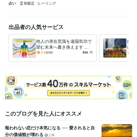
占い
霊視鑑定
ヒーリング
出品者の人気サービス
他人の潜在意識を遠隔気功で
金貨
望む未来へ書き換えます 相
しま
手の心・態度・行動が変わら
別公
5.0
(206)
500
円
5.0
ない“最後の壁”から突破しま
受け
す
このブログを見た人にオススメ
報われない恋だけ本気になる ── 愛されると自
分の価値観が壊れる
記事