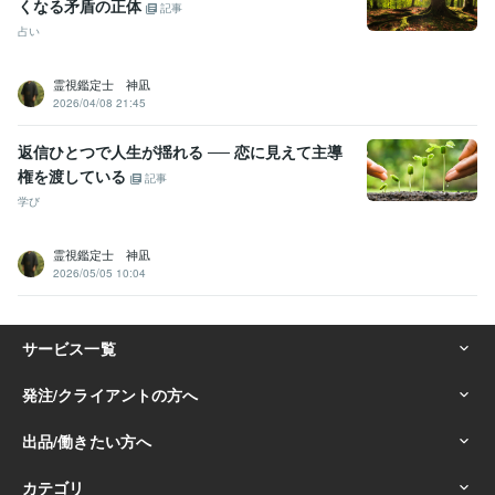
くなる矛盾の正体
記事
占い
霊視鑑定士 神凪
2026/04/08 21:45
返信ひとつで人生が揺れる ── 恋に見えて主導
権を渡している
記事
学び
霊視鑑定士 神凪
2026/05/05 10:04