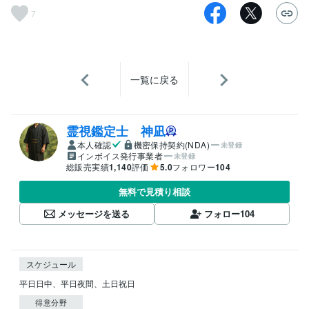
7
一覧に戻る
霊視鑑定士 神凪
本人確認
機密保持契約(NDA)
未登録
インボイス発行事業者
未登録
総販売実績
1,140
評価
5.0
フォロワー
104
無料で見積り相談
メッセージを送る
フォロー
104
スケジュール
平日日中、平日夜間、土日祝日
得意分野