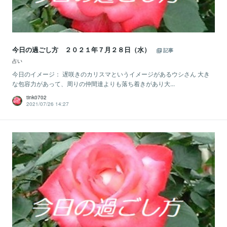
今日の過ごし方 ２０２１年７月２８日（水）
記事
占い
今日のイメージ： 遅咲きのカリスマというイメージがあるウシさん 大き
な包容力があって、周りの仲間達よりも落ち着きがあり大...
tink0702
2021/07/26 14:27