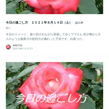
今日の過ごし方 ２０２１年８月１４日（土）
記事
占い
今日のイメージ： 振り回されながら発展してゆくウマさん 幼少期から大
人のような観察力や批判力が備わった子供です。白黒つけ...
tink0702
2021/08/13 07:21