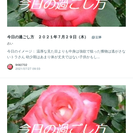
今日の過ごし方 ２０２１年７月２９日（木）
記事
占い
今日のイメージ： 温厚な見た目よりも中身は強欲で狙った獲物は逃がさな
いトラさん 幼少期はあまり体が丈夫ではない子供かもし...
tink0702
2021/07/27 09:03