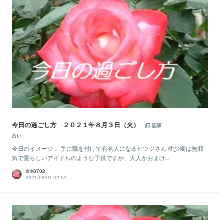
今日の過ごし方 ２０２１年８月３日（火）
記事
占い
今日のイメージ： 手に職を付けて有名人になるヒツジさん 幼少期は無邪
気で愛らしいアイドルのような子供ですが、大人かおまけ...
tink0702
2021/08/01 02:51