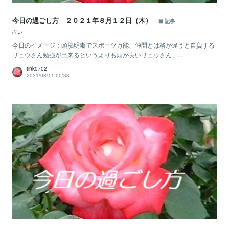
今日の過ごし方 ２０２１年８月１２日（木）
記事
占い
今日のイメージ：頭脳明晰でスポーツ万能、仲間とは格が違うと自負する
リュウさん勉強が出来るというよりも頭が良いリュウさん、...
tink0702
2021/08/11 00:33