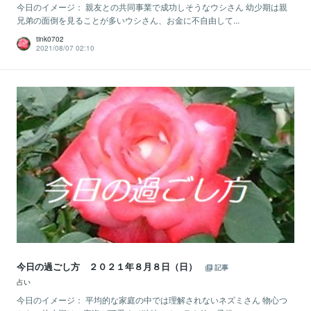
今日のイメージ： 親友との共同事業で成功しそうなウシさん 幼少期は親
兄弟の面倒を見ることが多いウシさん、お金に不自由して...
tink0702
2021/08/07 02:10
今日の過ごし方 ２０２１年８月８日（日）
記事
占い
今日のイメージ： 平均的な家庭の中では理解されないネズミさん 物心つ