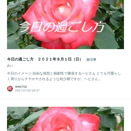
今日の過ごし方 ２０２１年８月１日（日）
記事
占い
今日のイメージ 自由な発想と独創性で勝負するヘビさん とても可愛らし
く周りからチヤホヤされるような幼少期ですが、ヘビさん...
tink0702
2021/07/30 08:27