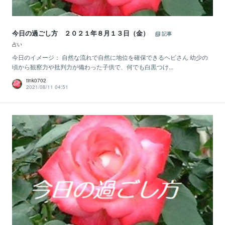
今日の過ごし方 ２０２１年８月１３日（金）
記事
占い
今日のイメージ： 自然な流れで自然に地位を確保できるヘビさん 幼少の
頃から観察力や批判力が備わった子供で、何でも白黒つけ...
tink0702
2021/08/11 04:51