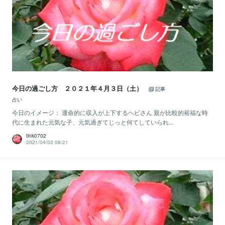
今日の過ごし方 ２０２１年４月３日（土）
記事
占い
今日のイメージ： 運命的に収入が上下するヘビさん 親が比較的裕福な時
代に生まれた元気な子、元気過ぎてじっと何てしていられ...
tink0702
2021/04/02 08:21