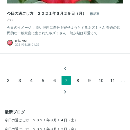
今日の過ごし方 ２０２１年３月２９日（月）
記事
占い
今日のイメージ： 高い理想に自分を寄せようとするネズミさん 普通の庶
民的な一般家庭に生まれたネズミさん、幼少期は可愛くて...
tink0702
2021/03/28 01:25
…
2
3
4
5
6
7
8
9
10
11
最新ブログ
今日の過ごし方 ２０２１年８月１４日（土）
今日の過ごし方 ２０２１年８月１３日（金）