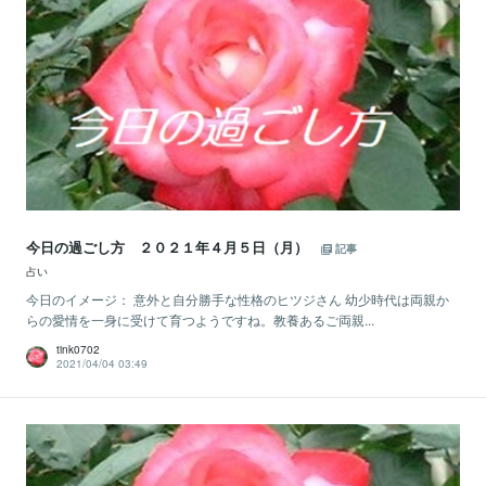
今日の過ごし方 ２０２１年４月５日（月）
記事
占い
今日のイメージ： 意外と自分勝手な性格のヒツジさん 幼少時代は両親か
らの愛情を一身に受けて育つようですね。教養あるご両親...
tink0702
2021/04/04 03:49