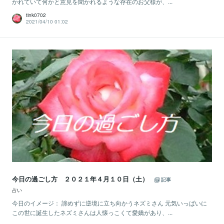
かれていて何かと意見を聞かれるような存在のお父様が、...
tink0702
2021/04/10 01:02
今日の過ごし方 ２０２１年４月１０日（土）
記事
占い
今日のイメージ： 諦めずに逆境に立ち向かうネズミさん 元気いっぱいに
この世に誕生したネズミさんは人懐っこくて愛嬌があり、...