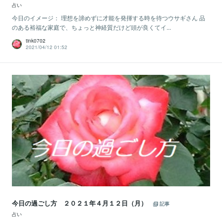
占い
今日のイメージ： 理想を諦めずに才能を発揮する時を待つウサギさん 品
のある裕福な家庭で、ちょっと神経質だけど頭が良くてイ...
tink0702
2021/04/12 01:52
今日の過ごし方 ２０２１年４月１２日（月）
記事
占い