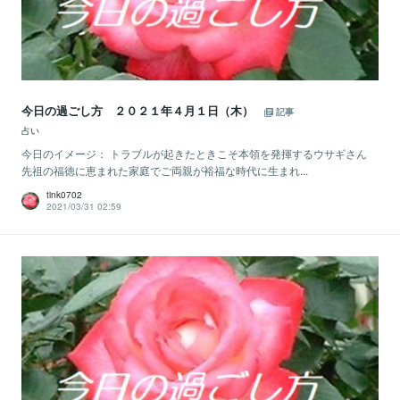
今日の過ごし方 ２０２１年４月１日（木）
記事
占い
今日のイメージ： トラブルが起きたときこそ本領を発揮するウサギさん
先祖の福徳に恵まれた家庭でご両親が裕福な時代に生まれ...
tink0702
2021/03/31 02:59