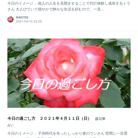
今日のイメージ： 他人の人生を見聞きすることで代行体験し成長するトラ
さん 大人びていて穏やかで静かな生活を好むので、一見...
tink0702
2021/04/10 22:29
今日の過ごし方 ２０２１年４月１１日（日）
記事
占い
今日のイメージ： 子供時代を失ったしっかり者のウシさん 世間に一目置