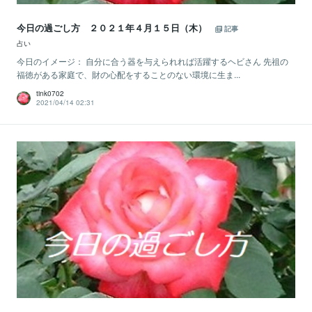
今日の過ごし方 ２０２１年４月１５日（木）
記事
占い
今日のイメージ： 自分に合う器を与えられれば活躍するヘビさん 先祖の
福徳がある家庭で、財の心配をすることのない環境に生ま...
tink0702
2021/04/14 02:31