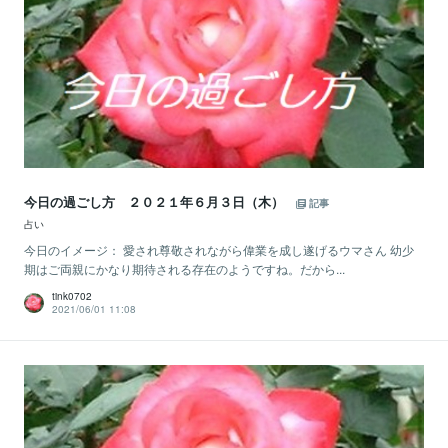
今日の過ごし方 ２０２１年６月３日（木）
記事
占い
今日のイメージ： 愛され尊敬されながら偉業を成し遂げるウマさん 幼少
期はご両親にかなり期待される存在のようですね。だから...
tink0702
2021/06/01 11:08