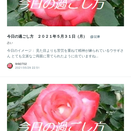
今日の過ごし方 ２０２１年５月３１日（月）
記事
占い
今日のイメージ： 見た目よりも苦労を重ねて精神が練られているウサギさ
ん とても立派なご両親に育てられたように出ていますね...
tink0702
2021/05/29 22:51