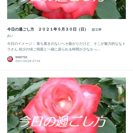
今日の過ごし方 ２０２１年５月３０日（日）
記事
占い
今日のイメージ： 落ち着きのないへそ曲がりだけど、そこが魅力的ななト
ラさん 幼少の頃ご両親と一緒に居られる時間が少なかっ...
tink0702
2021/05/28 07:54