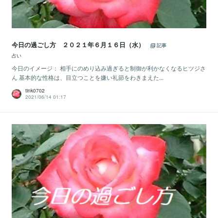
今日の過ごし方 ２０２１年６月１６日（水）
記事
占い
今日のイメージ： 相手にのめり込み過ぎると制御が利かなくなるヒツジさ
ん 基本的な性格は、目立つことを嫌い礼節をわきまえた...
tink0702
2021/06/14 01:17