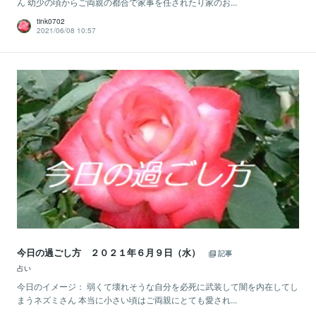
ん 幼少の頃からご両親の都合で家事を任されたり家のお...
tink0702
2021/06/08 10:57
今日の過ごし方 ２０２１年６月９日（水）
記事
占い
今日のイメージ： 弱くて壊れそうな自分を必死に武装して闇を内在してし
まうネズミさん 本当に小さい頃はご両親にとても愛され...