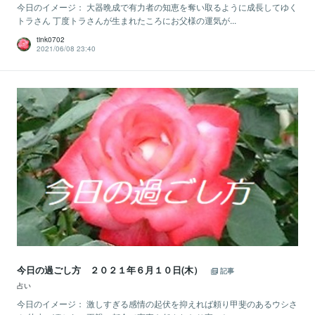
今日のイメージ： 大器晩成で有力者の知恵を奪い取るように成長してゆく
トラさん 丁度トラさんが生まれたころにお父様の運気が...
tink0702
2021/06/08 23:40
今日の過ごし方 ２０２１年６月１０日(木）
記事
占い
今日のイメージ： 激しすぎる感情の起伏を抑えれば頼り甲斐のあるウシさ