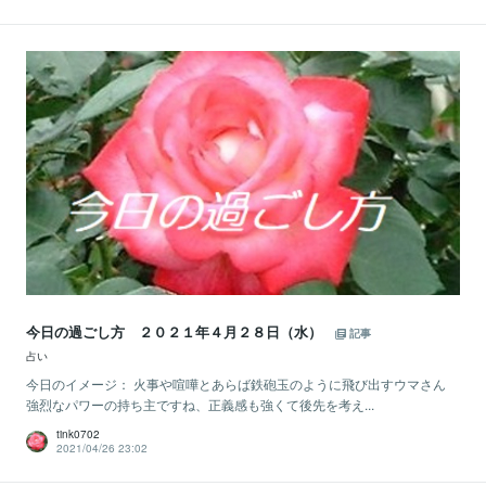
今日の過ごし方 ２０２１年４月２８日（水）
記事
占い
今日のイメージ： 火事や喧嘩とあらば鉄砲玉のように飛び出すウマさん
強烈なパワーの持ち主ですね、正義感も強くて後先を考え...
tink0702
2021/04/26 23:02