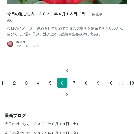
今日の過ごし方 ２０２１年４月１８日（日）
記事
占い
今日のイメージ： 褒められて初めて自分の居場所を確保できるサルさん
自分らしい愛を貫き、沸き上がる感情や生存欲求に忠実に...
tink0702
2021/04/17 02:49
…
1
2
3
4
5
6
7
8
9
10
18
最新ブログ
今日の過ごし方 ２０２１年８月１４日（土）
今日の過ごし方 ２０２１年８月１３日（金）