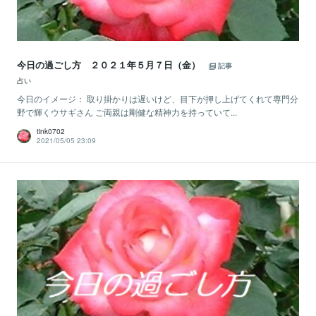
今日の過ごし方 ２０２１年５月７日（金）
記事
占い
今日のイメージ： 取り掛かりは遅いけど、目下が押し上げてくれて専門分
野で輝くウサギさん ご両親は剛健な精神力を持っていて...
tink0702
2021/05/05 23:09