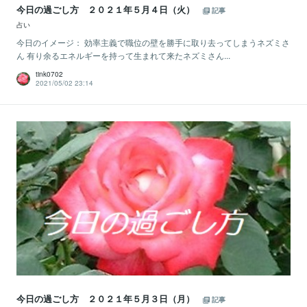
今日の過ごし方 ２０２１年５月４日（火）
記事
占い
今日のイメージ： 効率主義で職位の壁を勝手に取り去ってしまうネズミさ
ん 有り余るエネルギーを持って生まれて来たネズミさん...
tink0702
2021/05/02 23:14
今日の過ごし方 ２０２１年５月３日（月）
記事