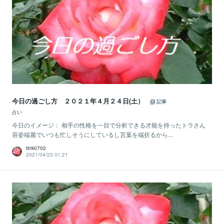
今日の過ごし方 ２０２１年４月２４日(土）
記事
占い
今日のイメージ： 相手の性格を一目で分析できる才能を持ったトラさん
容姿端麗でいつも忙しそうにしているし言葉を端折るから...
tink0702
2021/04/23 01:21