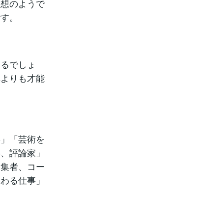
発想のようで
です。
えるでしょ
れよりも才能
事」「芸術を
事、評論家」
編集者、コー
関わる仕事」