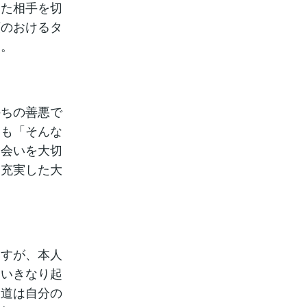
った相手を切
頼のおけるタ
す。
持ちの善悪で
ても「そんな
出会いを大切
て充実した大
ますが、本人
、いきなり起
む道は自分の