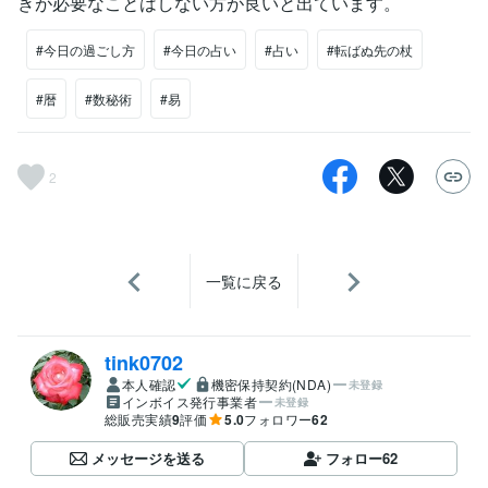
きが必要なことはしない方が良いと出ています。
#今日の過ごし方
#今日の占い
#占い
#転ばぬ先の杖
#暦
#数秘術
#易
2
一覧に戻る
tink0702
本人確認
機密保持契約(NDA)
未登録
インボイス発行事業者
未登録
総販売実績
9
評価
5.0
フォロワー
62
メッセージを送る
フォロー
62