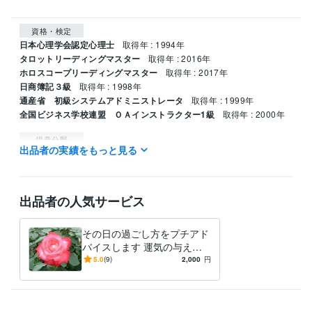
資格・検定
日本心理学会認定心理士
取得年 : 1994年
タロットリーディングマスター
取得年 : 2016年
ホロスコープリーディングマスター
取得年 : 2017年
日商簿記３級
取得年 : 1998年
通産省 初級システムアドミニストレータ
取得年 : 1999年
全国ビジネス学校連盟 ＯＡインストラクター1級
取得年 : 2000年
得意分野
出品者の実績をもっと見る
占い
仕事上の人間関係　企業の本音
仕事 恋愛 人間関係
出品者の人気サービス
その日の過ごし方をプチアド
バイスします 運気の与える
神秘の世界を覗いてみません
5.0
(9)
2,000
円
か？