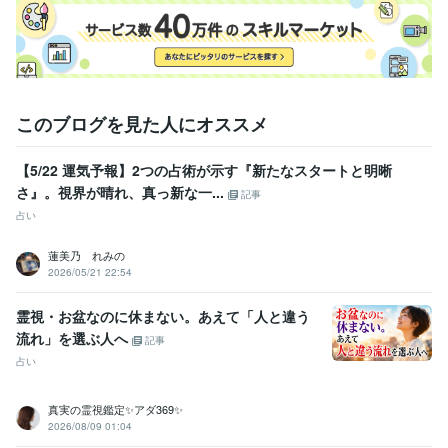
このブログを見た人にオススメ
【5/22 運気予報】2つの占術が示す『新たなスタートと明晰
さ』。視界が晴れ、真っ新な一...
記事
占い
蓮美乃 れみの
2026/05/21 22:54
霊視・お盆なのに休まない。あえて「人と違う
流れ」を選ぶ人へ
記事
占い
真実の霊視鑑定✨アダ369✨
2026/08/09 01:04