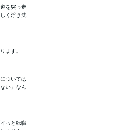
の道を突っ走
激しく浮き沈
あります。
れについては
しない」なん
プイっと転職