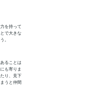
能力を持って
ことで大きな
ょう。
であることは
合にも寄りま
ったり、見下
しまうと仲間