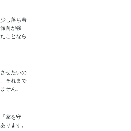
は少し落ち着
う傾向が強
ったことなら
をさせたいの
す。それまで
れません。
ら「家を守
があります。