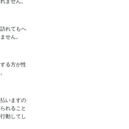
しれません。
が訪れてもへ
れません。
業する方が性
ん。
っ払いますの
がられること
て行動してし