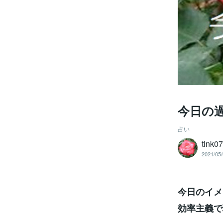
今日の
占い
tink0
2021/05/
今日のイメ
効率主義で