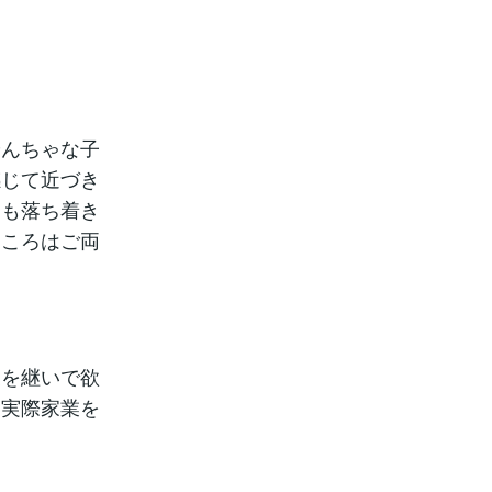
。
やんちゃな子
感じて近づき
りも落ち着き
ところはご両
業を継いで欲
。実際家業を