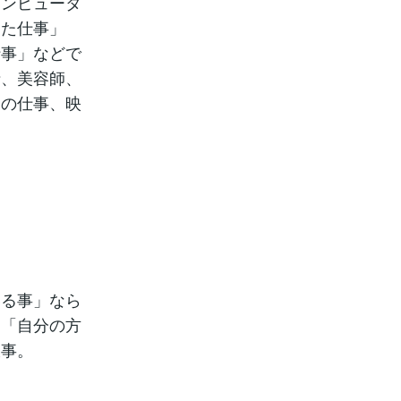
コンピュータ
した仕事」
仕事」などで
士、美容師、
業の仕事、映
。
いる事」なら
に「自分の方
大事。