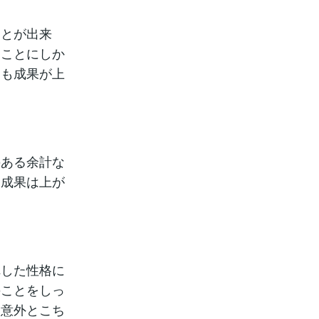
ことが出来
ることにしか
ても成果が上
のある余計な
も成果は上が
れした性格に
のことをしっ
、意外とこち