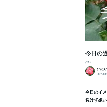
今日の
占い
tink0
2021/04/
今日のイメ
負けず嫌い