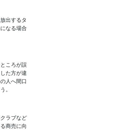
を放出するタ
者になる場合
うところが誤
躍した方が違
外の人へ間口
そう。
トクラブなど
ける商売に向