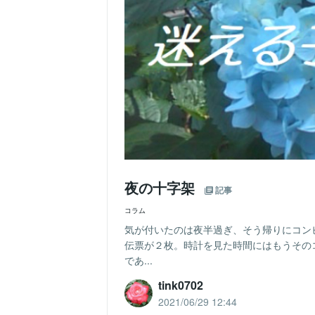
夜の十字架
記事
コラム
気が付いたのは夜半過ぎ、そう帰りにコン
伝票が２枚。時計を見た時間にはもうその
であ...
tink0702
2021/06/29 12:44