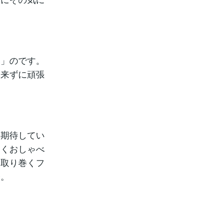
い」のです。
出来ずに頑張
の期待してい
しくおしゃべ
を取り巻くフ
子。