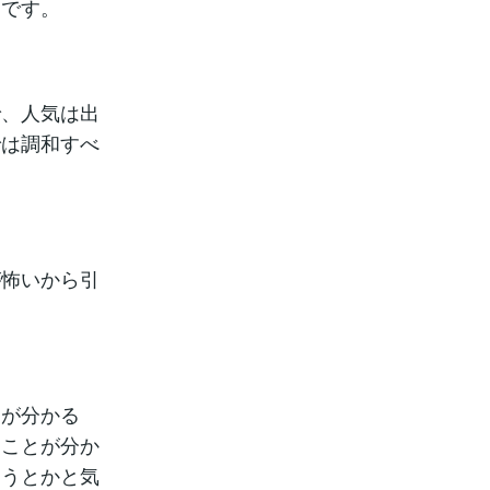
ちです。
で、人気は出
では調和すべ
が怖いから引
」が分かる
」ことが分か
ようとかと気