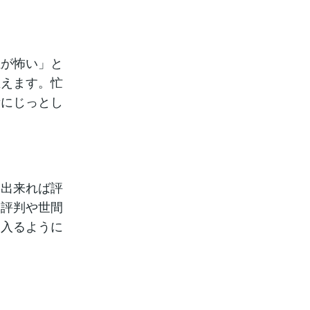
独が怖い」と
思えます。忙
所にじっとし
、出来れば評
ミ評判や世間
に入るように