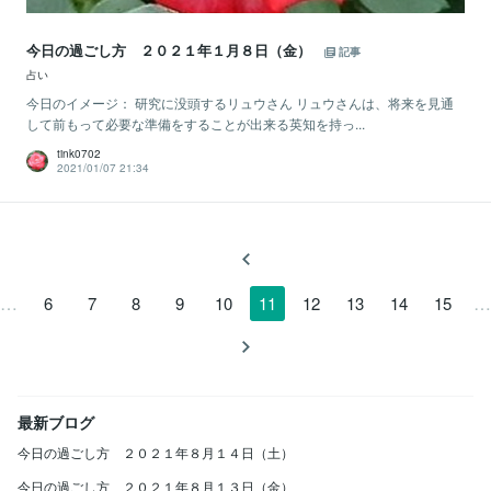
今日の過ごし方 ２０２１年１月８日（金）
記事
占い
今日のイメージ： 研究に没頭するリュウさん リュウさんは、将来を見通
して前もって必要な準備をすることが出来る英知を持っ...
tink0702
2021/01/07 21:34
…
…
6
7
8
9
10
11
12
13
14
15
最新ブログ
今日の過ごし方 ２０２１年８月１４日（土）
今日の過ごし方 ２０２１年８月１３日（金）