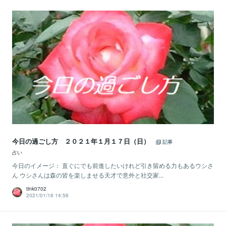
今日の過ごし方 ２０２１年１月１７日（日）
記事
占い
今日のイメージ： 直ぐにでも前進したいけれど引き留める力もあるウシさ
ん ウシさんは森の皆を楽しませる天才で意外と社交家...
tink0702
2021/01/16 14:56