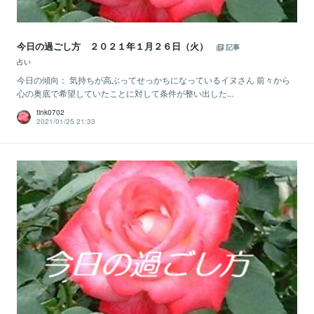
今日の過ごし方 ２０２１年１月２６日（火）
記事
占い
今日の傾向： 気持ちが高ぶってせっかちになっているイヌさん 前々から
心の奥底で希望していたことに対して条件が整い出した...
tink0702
2021/01/25 21:33