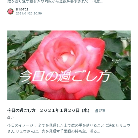
敗を繰り返す親せきや両親から金銭を要求されて「何度...
tink0702
2021/01/20 20:56
今日の過ごし方 ２０２１年１月２０日（水）
記事
占い
今日のイメージ： 全てを見通した上で敵の手を借りることに決めたリュウ
さん リュウさんは、先を見通す千里眼の持ち主。明る...