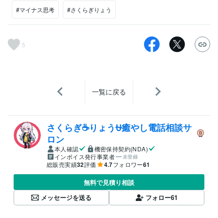
#マイナス思考
#さくらぎりょう
5
一覧に戻る
さくらぎ☕りょう⛎癒やし電話相談サ
ロン
本人確認
機密保持契約(NDA)
インボイス発行事業者
未登録
総販売実績
32
評価
4.7
フォロワー
61
無料で見積り相談
メッセージを送る
フォロー
61