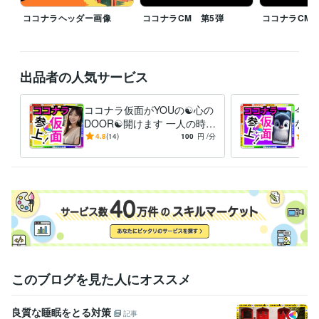
☆★…………▽▼…………◇◆…………□■…………△▲

ココナラヘッダー画像
ココナラCM 第5弾
ココナラCM 
♦♥予定がありましたら気軽にDMください

♥♦予定が無くても気になったらDMください

♦♥ちょっとしたやり取りでもありましたらDMください

出品者の人気サービス
♥♦寂しい、悩みがある、聞いてほしい事がある方DMください

♦♥このスケジュール見て何か思った方はDMください、スゴい、素晴らし
い、キモい、ウザい、土に埋もれてしまえ！・・・・etc

ココナラ仮面がYOUの☯️心の
今つ
♥♦冬の寒さが厳しいのでDMください

DOOR☯️開けます 一人の時誰
なん
かと話したい❇️まわりに流さ
愚痴
4.8
(14)
100
円
/分
-
(1)
れる⚠️ダイエット❣️
恋愛
経験職種
避難
営業 / 個人営業
経験年数 : 10年
ライフスタイル・その他 / スタイリスト
経験年数 : 7年
ライフスタイル・その他 / 美容師・ネイリスト・美容家
経験年数 : 7
年
ライフスタイル・その他 / シェフ・パティシエ
経験年数 : 10年
職歴
ココナラ
2024年3月 ~ 現在
2024年3月 ~ 現在
2024年3月 ~ 現在
このブログを見た人にオススメ
2024年3月 ~ 現在
2024年3月 ~ 現在
2024年3月 ~ 現在
2024年
3月 ~ 現在
良質な睡眠をとる対策
記事