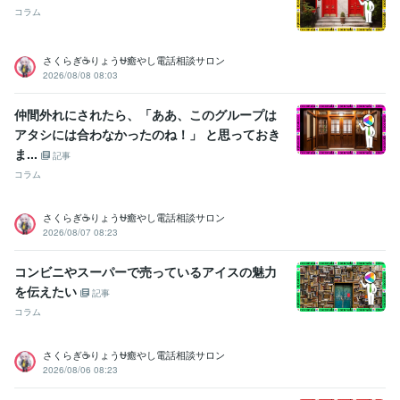
受賞歴
コラム
ココナラ レギュラーランク
小学校の作文・・・『内容覚えてない』
中学校の作文・・・『家を探せばある』
高校の作文・・・『恥ずか
さくらぎ☕りょう⛎癒やし電話相談サロン
しくて見たくない』
父親に褒められた・・・・スゴい昔
母親に褒め
2026/08/08 08:03
られた・・・・スゴい昔
友人に誕生日を祝われた
小、中、高の体育
祭で全種目1位とる・・・コレ本当です
小、中、高の学力テストでヤ
仲間外れにされたら、「ああ、このグループは
バい点取って先生にシバキ倒される
和太鼓で地域行事で演奏
和太鼓
アタシには合わなかったのね！」 と思っておき
で都内某ホール、都内某神社で演奏多数
国内美容大会カラー部門で
ま...
入賞経験多数
国内美容大会パーマ部門で入賞経験多数
国内美容大会
記事
カット部門で入賞経験多数
国内美容大会アップ部門で入賞経験多数
コラム
ビジネス・クリエイティブツール
さくらぎ☕りょう⛎癒やし電話相談サロン
WordPress:5年
Excel:5年
Google サイト:10年
2026/08/07 08:23
Google スプレッドシート:5年
Google ドキュメント:5年
PowerPoint:5年
Word:5年
一太郎:3年
ChatGPT:1年
コンビニやスーパーで売っているアイスの魅力
Adobe Photoshop:3年
Adobe Premiere Pro:3年
Final Cut Pro:3年
を伝えたい
Canva:3年
記事
コラム
その他ツール
コミュニケーションスキル:20年
さくらぎ☕りょう⛎癒やし電話相談サロン
生来の愚痴聞き、寄り添い、思いやる精神:20年
2026/08/06 08:23
人を笑わせる心意気:20年
日本語をネイティブに話せる資格:20年
人の美点を見つける:20年
話しやすい人柄:20年