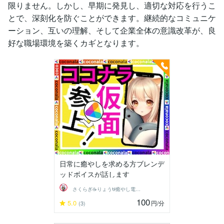
限りません。しかし、早期に発見し、適切な対応を行うこ
とで、深刻化を防ぐことができます。継続的なコミュニケ
ーション、互いの理解、そして企業全体の意識改革が、良
好な職場環境を築くカギとなります。
日常に癒やしを求める方ブレンデ
ッドボイスが話します
さくらぎ☕りょう⛎癒やし電話相談サロン
100
5.0
円
/分
(3)