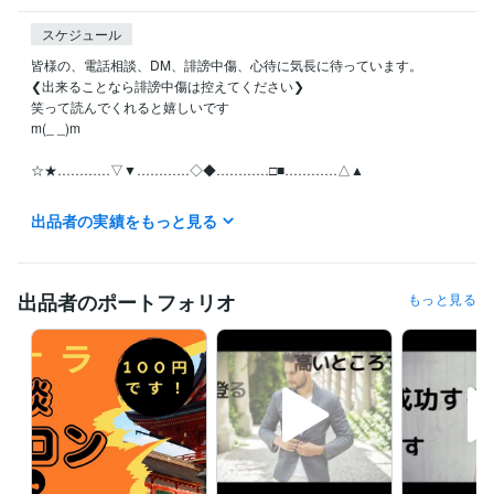
スケジュール
皆様の、電話相談、DM、誹謗中傷、心待に気長に待っています。

❮出来ることなら誹謗中傷は控えてください❯

笑って読んでくれると嬉しいです

m(_ _)m

☆★…………▽▼…………◇◆…………□■…………△▲

月曜日~日曜日の全ての日にちの待機中の時はご利用可能です。

出品者の実績をもっと見る
お休みさせていただくときは受付休止にします。！Σ(×_×;)!

予定日は設定していません。地球上の皆様といつでも繋がっていたいの
で！待機中時間、お気軽にどうぞ

出品者のポートフォリオ
もっと見る
離席中、対応中の時は他の皆様のDMの連絡が遅れることがありますが、
必ずDM連絡致しますので不快な気持ちには限りなくさせないつもりで
す。

【怒り、憎しみ、復讐心、嫉妬・・・etc】

真心のこもった精神で頑張りますm(_ _)m
