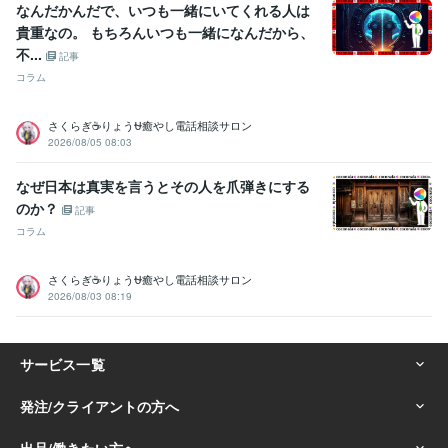
なんだかんだで、いつも一緒にいてくれる人は
杓子定規に物を考えない:20年
大所高所に物を見る:20年
貴重なの。 もちろんいつも一緒になんだから、
ヘアカラー施術:10年
パーマ施術:10年
縮毛矯正施術:10年
不...
ヘアーカット施術:10年
ボディーペイティング:10年
記事
ヘアーアップ施術:10年
コラム
得意分野
さくらぎ☕りょう⛎癒やし電話相談サロン
悩み相談・カウンセリング
悩み、恋愛、話し、愚痴、何でもどうぞ
2026/08/05 08:03
話し相手、愚痴聞き
話し相手、愚痴聞き
話し相手、愚痴聞き
話し
相手、愚痴聞き
話し相手、愚痴聞き
話し相手、愚痴聞き
対人関係
なぜ日本は真実を言うとその人を爪弾きにする
の悩み相談
対人関係の悩み相談
対人関係の悩み相談
のか？
悩み相談・カウンセリング
恋愛相談・アドバイス
恋愛相談・アドバ
記事
イス
恋愛相談・アドバイス
恋愛相談・アドバイス
仕事・職場・キ
コラム
ャリアの悩み相談
仕事・職場・キャリアの悩み相談
仕事・職場・キ
ャリアの悩み相談
心の悩み
心の悩み
心の悩み
さくらぎ☕りょう⛎癒やし電話相談サロン
2026/08/03 08:19
学歴
ココナラフリーランス研究中学校
2024年3月 ~ 現在
ココナラフリーランス研究高校
2024年3月 ~ 現在
ココナラフリーランス研究専門学校
2024年3月 ~ 現在
ココナラフリーランス研究大学
2024年3月 ~ 現在
ココナラフリーランス研究大学
2024年3月 ~ 現在
ココナラフリーランス研究大学
2024年3月 ~ 現在
ココナラフリーランス研究大学
2024年3月 ~ 現在