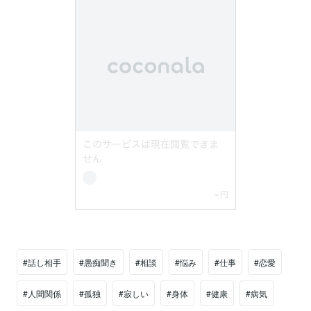
#話し相手
#愚痴聞き
#相談
#悩み
#仕事
#恋愛
#人間関係
#孤独
#寂しい
#身体
#健康
#病気