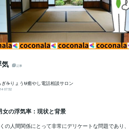
浮気
記事
らぎ☕りょう⛎癒やし電話相談サロン
14 07:52
男女の浮気率：現状と背景
くの人間関係にとって非常にデリケートな問題であり