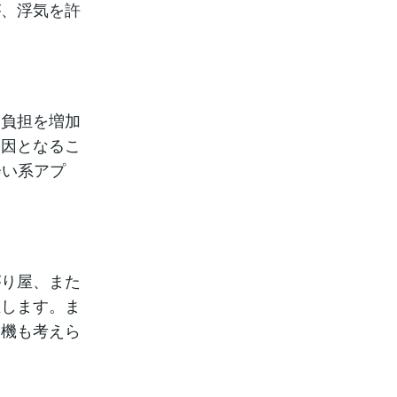
が、浮気を許
な負担を増加
一因となるこ
会い系アプ
。
がり屋、また
在します。ま
動機も考えら