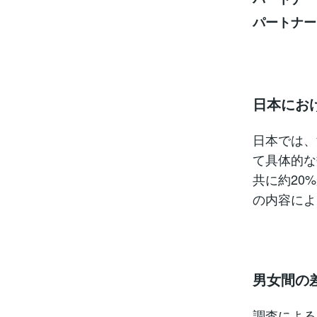
パートナー
日本にお
日本では、
て具体的な
共に約20
の内容によ
男女間の
調査による