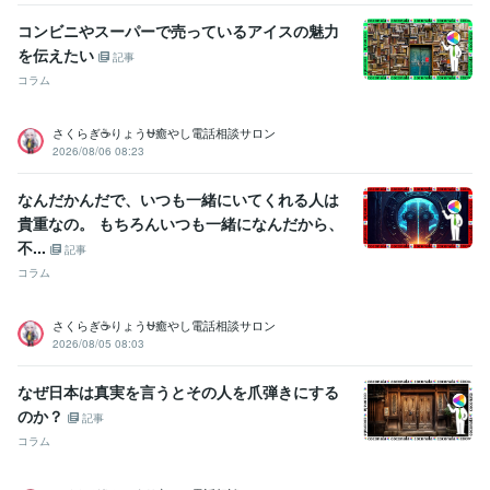
3月 ~ 現在
コンビニやスーパーで売っているアイスの魅力
を伝えたい
受賞歴
記事
ココナラ レギュラーランク
小学校の作文・・・『内容覚えてない』
コラム
中学校の作文・・・『家を探せばある』
高校の作文・・・『恥ずか
しくて見たくない』
父親に褒められた・・・・スゴい昔
母親に褒め
さくらぎ☕りょう⛎癒やし電話相談サロン
られた・・・・スゴい昔
友人に誕生日を祝われた
小、中、高の体育
2026/08/06 08:23
祭で全種目1位とる・・・コレ本当です
小、中、高の学力テストでヤ
バい点取って先生にシバキ倒される
和太鼓で地域行事で演奏
和太鼓
なんだかんだで、いつも一緒にいてくれる人は
で都内某ホール、都内某神社で演奏多数
国内美容大会カラー部門で
貴重なの。 もちろんいつも一緒になんだから、
入賞経験多数
国内美容大会パーマ部門で入賞経験多数
国内美容大会
不...
カット部門で入賞経験多数
国内美容大会アップ部門で入賞経験多数
記事
コラム
ビジネス・クリエイティブツール
WordPress:5年
Excel:5年
Google サイト:10年
さくらぎ☕りょう⛎癒やし電話相談サロン
Google スプレッドシート:5年
Google ドキュメント:5年
2026/08/05 08:03
PowerPoint:5年
Word:5年
一太郎:3年
ChatGPT:1年
Adobe Photoshop:3年
Adobe Premiere Pro:3年
Final Cut Pro:3年
なぜ日本は真実を言うとその人を爪弾きにする
Canva:3年
のか？
記事
その他ツール
コラム
コミュニケーションスキル:20年
生来の愚痴聞き、寄り添い、思いやる精神:20年