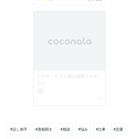
#話し相手
#愚痴聞き
#相談
#悩み
#仕事
#恋愛