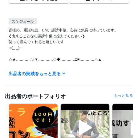
スケジュール
皆様の、電話相談、DM、誹謗中傷、心待に気長に待っています。

❮出来ることなら誹謗中傷は控えてください❯

笑って読んでくれると嬉しいです

m(_ _)m

☆★…………▽▼…………◇◆…………□■…………△▲

月曜日~日曜日の全ての日にちの待機中の時はご利用可能です。

出品者の実績をもっと見る
お休みさせていただくときは受付休止にします。！Σ(×_×;)!

予定日は設定していません。地球上の皆様といつでも繋がっていたいの
で！待機中時間、お気軽にどうぞ

出品者のポートフォリオ
もっと見る
離席中、対応中の時は他の皆様のDMの連絡が遅れることがありますが、
必ずDM連絡致しますので不快な気持ちには限りなくさせないつもりで
す。

【怒り、憎しみ、復讐心、嫉妬・・・etc】

真心のこもった精神で頑張りますm(_ _)m
