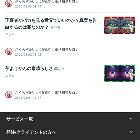
さくらぎ☕りょう⛎癒やし電話相談サロン
人を笑わせる心意気:20年
日本語をネイティブに話せる資格:20年
2026/08/03 08:19
人の美点を見つける:20年
話しやすい人柄:20年
杓子定規に物を考えない:20年
大所高所に物を見る:20年
正直者がバカを見る世界でいいのか？真実を告
ヘアカラー施術:10年
パーマ施術:10年
縮毛矯正施術:10年
白するのは罪なのか？
記事
ヘアーカット施術:10年
ボディーペイティング:10年
コラム
ヘアーアップ施術:10年
得意分野
さくらぎ☕りょう⛎癒やし電話相談サロン
悩み相談・カウンセリング
悩み、恋愛、話し、愚痴、何でもどうぞ
2026/08/02 08:12
話し相手、愚痴聞き
話し相手、愚痴聞き
話し相手、愚痴聞き
話し
相手、愚痴聞き
話し相手、愚痴聞き
話し相手、愚痴聞き
対人関係
芋ようかんの素晴らしさ
記事
の悩み相談
対人関係の悩み相談
対人関係の悩み相談
コラム
悩み相談・カウンセリング
恋愛相談・アドバイス
恋愛相談・アドバ
イス
恋愛相談・アドバイス
恋愛相談・アドバイス
仕事・職場・キ
ャリアの悩み相談
仕事・職場・キャリアの悩み相談
仕事・職場・キ
さくらぎ☕りょう⛎癒やし電話相談サロン
ャリアの悩み相談
心の悩み
心の悩み
心の悩み
2026/08/01 08:17
学歴
ココナラフリーランス研究中学校
2024年3月 ~ 現在
ココナラフリーランス研究高校
2024年3月 ~ 現在
ココナラフリーランス研究専門学校
2024年3月 ~ 現在
ココナラフリーランス研究大学
2024年3月 ~ 現在
ココナラフリーランス研究大学
2024年3月 ~ 現在