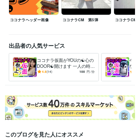
☆★…………▽▼…………◇◆…………□■…………△▲

ココナラヘッダー画像
ココナラCM 第5弾
ココナラCM 
♦♥予定がありましたら気軽にDMください

♥♦予定が無くても気になったらDMください

♦♥ちょっとしたやり取りでもありましたらDMください

出品者の人気サービス
♥♦寂しい、悩みがある、聞いてほしい事がある方DMください

♦♥このスケジュール見て何か思った方はDMください、スゴい、素晴らし
い、キモい、ウザい、土に埋もれてしまえ！・・・・etc

ココナラ仮面がYOUの☯️心の
今つ
♥♦冬の寒さが厳しいのでDMください

DOOR☯️開けます 一人の時誰
なん
かと話したい❇️まわりに流さ
愚痴
4.8
(14)
100
円
/分
-
(1)
れる⚠️ダイエット❣️
恋愛
経験職種
避難
営業 / 個人営業
経験年数 : 10年
ライフスタイル・その他 / スタイリスト
経験年数 : 7年
ライフスタイル・その他 / 美容師・ネイリスト・美容家
経験年数 : 7
年
ライフスタイル・その他 / シェフ・パティシエ
経験年数 : 10年
職歴
ココナラ
2024年3月 ~ 現在
2024年3月 ~ 現在
2024年3月 ~ 現在
このブログを見た人にオススメ
2024年3月 ~ 現在
2024年3月 ~ 現在
2024年3月 ~ 現在
2024年