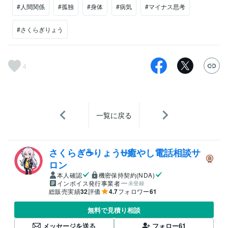
#人間関係
#孤独
#身体
#病気
#マイナス思考
#さくらぎりょう
4
一覧に戻る
さくらぎ☕りょう⛎癒やし電話相談サ
ロン
本人確認
機密保持契約(NDA)
インボイス発行事業者
未登録
総販売実績
32
評価
4.7
フォロワー
61
無料で見積り相談
メッセージを送る
フォロー
61