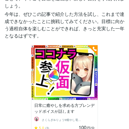
しょう。
今年は、ぜひこの記事で紹介した方法を試し、これまで達
成できなかったことに挑戦してみてください。目標に向か
う過程自体を楽しむことができれば、きっと充実した一年
となるはずです。
日常に癒やしを求める方ブレンデ
ッドボイスが話します
さくらぎ☕りょう⛎癒やし電話相談サロン
100
5.0
円
/分
(3)