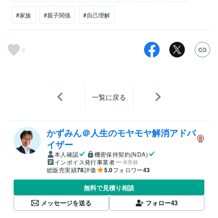
#家族
#親子関係
#自己理解
6
一覧に戻る
かずみん＠人生のモヤモヤ解消アドバ
イザー
本人確認
機密保持契約(NDA)
インボイス発行事業者
未登録
総販売実績
78
評価
5.0
フォロワー
43
無料で見積り相談
メッセージを送る
フォロー
43