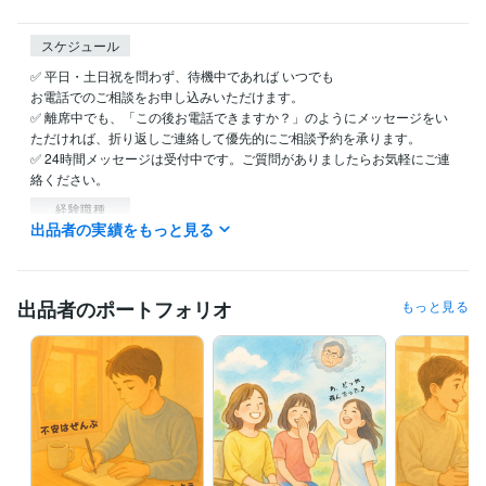
スケジュール
✅ 平日・土日祝を問わず、待機中であれば いつでも 

お電話でのご相談をお申し込みいただけます。

✅ 離席中でも、「この後お電話できますか？」のようにメッセージをい
ただければ、折り返しご連絡して優先的にご相談予約を承ります。

✅ 24時間メッセージは受付中です。ご質問がありましたらお気軽にご連
絡ください。
経験職種
出品者の実績をもっと見る
管理 / コンプライアンス
経験年数 : 4年
研究・開発・設計 / 研究・開発
経験年数 : 6年
生産・品質管理 / 生産管理
経験年数 : 13年
生産・品質管理 / 品質保証
経験年数 : 10年
出品者のポートフォリオ
もっと見る
受賞歴
ココナラに2025/05/31に初出品
初出品したその日に購入されました
コミュニケーションの学校のスピーチアワードに登壇
早期退職して
も“お金と時間”を確保する方法。
生成AIの学校の全コース確認テスト
合格
生成AIプロンプトエンジニア検定合格
資格・検定
ISO9000審査員
取得年 : 2022年