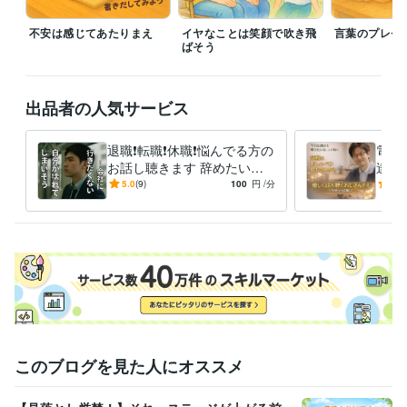
歯科技工士
取得年 : 1986年
食品衛生責任者
不安は感じてあたりまえ
取得年 : 2015年
イヤなことは笑顔で吹き飛
言葉のプレゼ
ばそう
フォークリフト運転技能者
取得年 : 1993年
ビジネス・クリエイティブツール
WordPress:2年
Excel:25年
Google スプレッドシート:3年
出品者の人気サービス
Google ドキュメント:3年
Word:25年
ChatGPT:3年
DALL-E:2年
Canva:2年
退職❗️転職❗️休職❗️悩んでる方の
電話
お話し聴きます 辞めたいの
達と
その他ツール
に辞められない、退職代行の
のお
5.0
(9)
100
円
/分
4.9
お客様のクレーム対応、報告:20年
前に気持ち整理しましょう
も雑
社内問題の改善、ファシリテーション:20年
製造現場の事故調査・報告作成・お客様への説明:20年
1,000人規模の“聴く”プロジェクトに参加中:2年
得意分野
悩み相談・カウンセリング
パワハラ当たり前の会社で鍛えられた共
感力
食品業界
悩み相談・カウンセリング
部下や同僚達の不平不満の受けとめ役
このブログを見た人にオススメ
食品業界
学歴