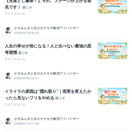
【見落とし厳禁！】それ、ステージが上がる前
湘南工科大学附属高等学校
1982年3月 ~ 1985年2月
兆です！
新東京歯科技工士専門学校
1985年3月 ~ 1987年2月
記事
生成AIの学校「飛翔」
2024年10月 ~ 現在
ライフスタイル
コミュニケーションの学校
2023年3月 ~ 2023年7月
かずみん＠人生のモヤモヤ解消アドバイザー
語学力
2026/03/18 00:03
英語
日常会話レベル
人生の幸せが倍になる！人と比べない最強の思
考習慣
記事
ライフスタイル
かずみん＠人生のモヤモヤ解消アドバイザー
2026/03/20 22:21
イライラの原因は“隠れ怒り”｜現実を変えたか
ったら見ないフリをやめる
記事
ライフスタイル
かずみん＠人生のモヤモヤ解消アドバイザー
2026/03/19 07:48