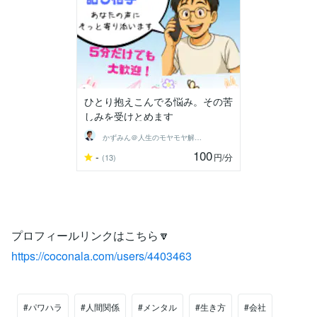
ひとり抱えこんでる悩み。その苦
しみを受けとめます
かずみん＠人生のモヤモヤ解消アドバイザー
100
-
円
/分
(13)
プロフィールリンクはこちら🔽
https://coconala.com/users/4403463
#パワハラ
#人間関係
#メンタル
#生き方
#会社